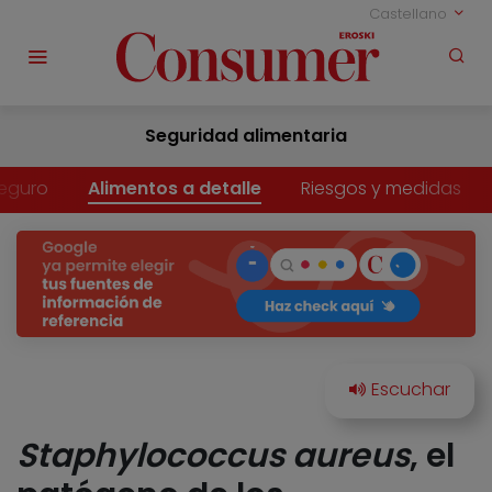
Castellano
Seguridad alimentaria
eguro
Alimentos a detalle
Riesgos y medidas
Staphylococcus aureus
, el