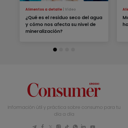
Alimentos a detalle
Vídeo
Al
¿Qué es el residuo seco del agua
Mo
y cómo nos afecta su nivel de
ha
mineralización?
Información útil y práctica sobre consumo para tu
día a día