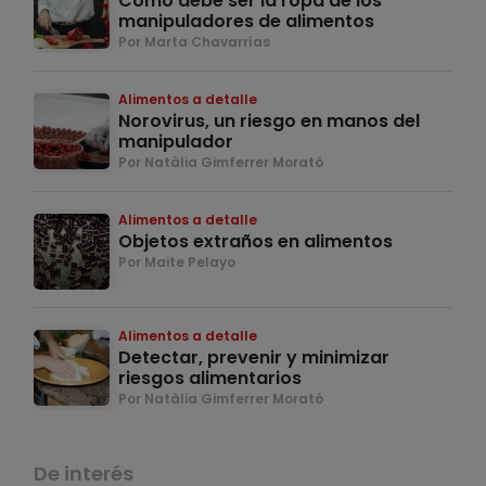
Cómo debe ser la ropa de los
manipuladores de alimentos
Por Marta Chavarrías
Alimentos a detalle
Norovirus, un riesgo en manos del
manipulador
Por Natàlia Gimferrer Morató
Alimentos a detalle
Objetos extraños en alimentos
Por Maite Pelayo
Alimentos a detalle
Detectar, prevenir y minimizar
riesgos alimentarios
Por Natàlia Gimferrer Morató
De interés