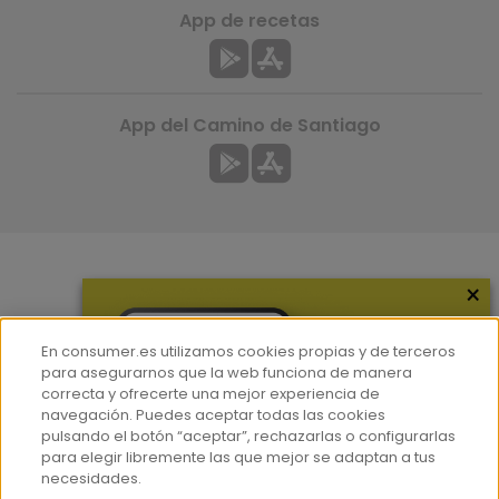
App de recetas
App del Camino de Santiago
×
Más información
¿Quiénes somos?
En consumer.es utilizamos cookies propias y de terceros
Hemeroteca
para asegurarnos que la web funciona de manera
correcta y ofrecerte una mejor experiencia de
Contacto
navegación. Puedes aceptar todas las cookies
pulsando el botón “aceptar”, rechazarlas o configurarlas
Prensa
para elegir libremente las que mejor se adaptan a tus
Corpus Lingüístico Consumer
necesidades.