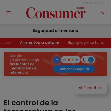
Castellano
Seguridad alimentaria
eguro
Alimentos a detalle
Riesgos y medidas
El control de la