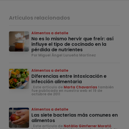
Artículos relacionados
Alimentos a detalle
No es lo mismo hervir que freír: así
influye el tipo de cocinado en la
pérdida de nutrientes
Por Miguel Ángel Lurueña Martínez
Alimentos a detalle
Diferencias entre intoxicación e
infección alimentaria
. Este artículo de
Marta Chavarrías
también
fue publicado en nuestra web el 19 de
octubre de 2011
Alimentos a detalle
Las siete bacterias más comunes en
alimentos
. Este artículo de
Natàlia Gimferrer Morató