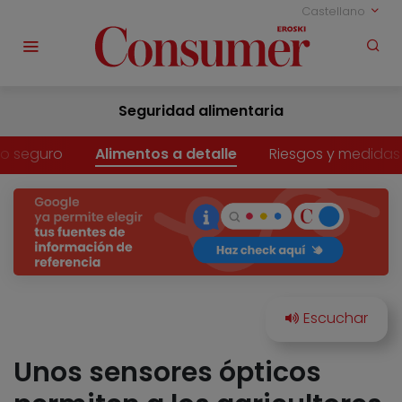
Castellano
Seguridad alimentaria
o seguro
Alimentos a detalle
Riesgos y medidas
Unos sensores ópticos