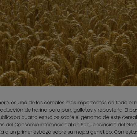
rinero, es uno de los cereales más importantes de todo el
producción de harina para pan, galletas y repostería. El p
blicaba cuatro estudios sobre el genoma de este cereal
rtos del Consorcio Internacional de Secuenciación del G
cia a un primer esbozo sobre su mapa genético. Con esta