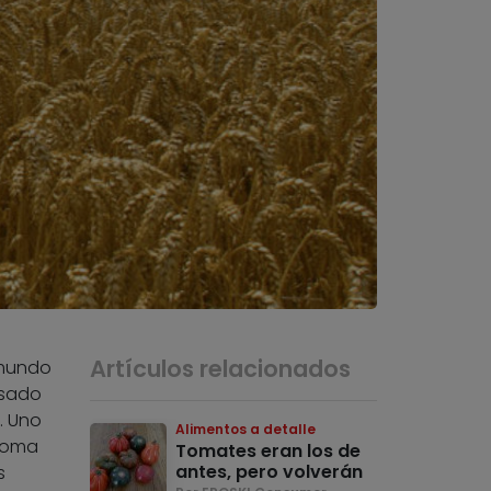
Artículos relacionados
 mundo
asado
. Uno
Alimentos a detalle
enoma
Tomates eran los de
antes, pero volverán
s