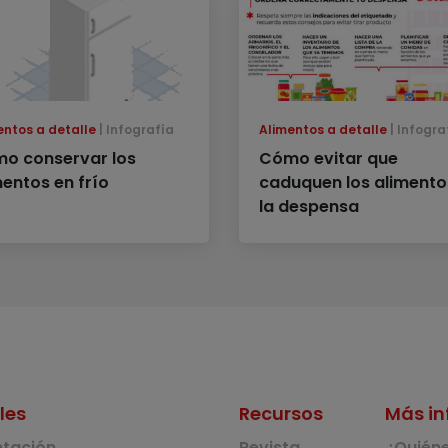
entos a detalle
Infografía
Alimentos a detalle
Infogra
o conservar los
Cómo evitar que
mentos en frío
caduquen los alimento
la despensa
les
Recursos
Más in
ntación
Revista
¿Quién