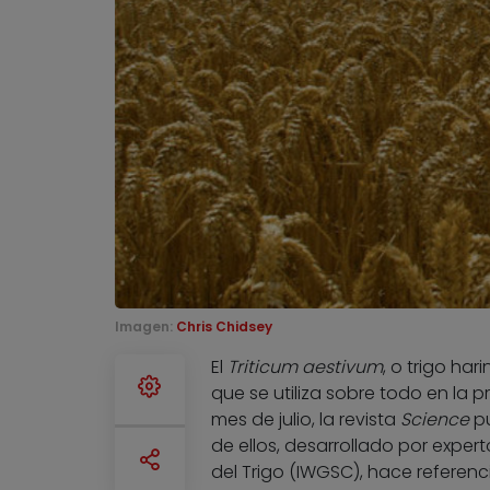
Imagen:
Chris Chidsey
El
Triticum aestivum
, o trigo ha
que se utiliza sobre todo en la 
mes de julio, la revista
Science
pu
de ellos, desarrollado por expe
del Trigo (IWGSC), hace referen