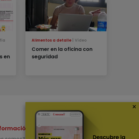
fía
Alimentos a detalle
Vídeo
Comer en la oficina con
s en
seguridad
×
formación
Nuestras Apps
es somos?