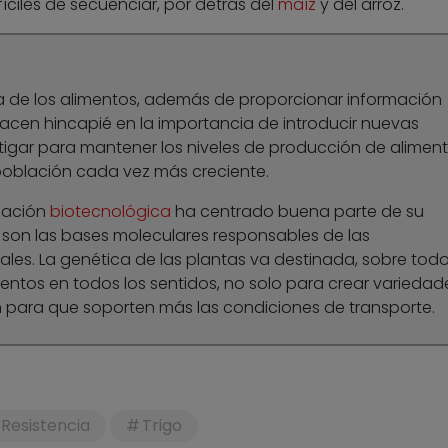
íciles de secuenciar, por detrás del
maíz
y del arroz.
a de los alimentos, además de proporcionar información
acen hincapié en la importancia de introducir nuevas
stigar para mantener los niveles de producción de alimen
población cada vez más creciente.
igación
biotecnológica
ha centrado buena parte de su
 son las bases moleculares responsables de las
ales. La genética de las plantas va destinada, sobre todo
mentos en todos los sentidos, no solo para crear variedad
n para que soporten más las condiciones de transporte.
Resistencia
Trigo