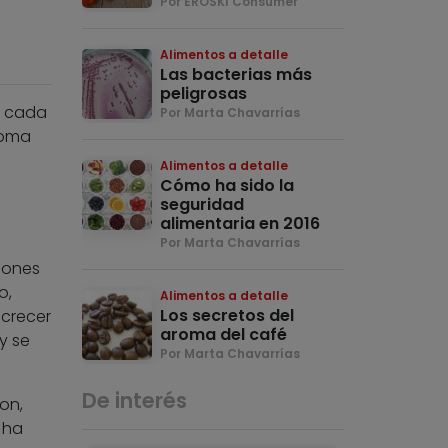
Por EROSKI Consumer
Alimentos a detalle
Las bacterias más
peligrosas
y cada
Por Marta Chavarrías
noma
Alimentos a detalle
Cómo ha sido la
seguridad
alimentaria en 2016
Por Marta Chavarrías
lones
o,
Alimentos a detalle
Los secretos del
 crecer
aroma del café
y se
Por Marta Chavarrías
De interés
on,
 ha