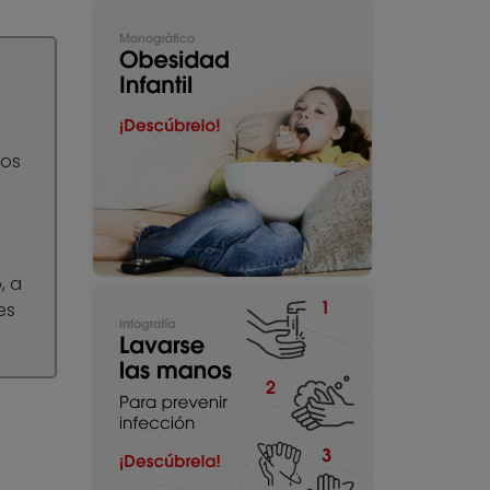
tos
, a
es