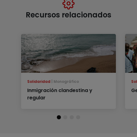
Recursos relacionados
Solidaridad
Monográfico
So
Inmigración clandestina y
G
regular