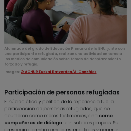
Alumnado del grado de Educación Primaria de la EHU, junto con
una participante refugiada, realizan una actividad en torno a
los medios de comunicación sobre temas de desplazamiento
forzado y refugio.
Imagen:
© ACNUR Euskal Batzordea/A. González
Participación de personas refugiadas
El núcleo ético y político de la experiencia fue la
participación de personas refugiadas, que no
acudieron como meros testimonios, sino
como
compañeras de diálogo
con saberes propios. Su
presencia permitió romper estereotipos y generar