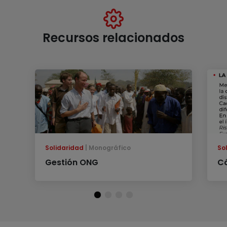
Recursos relacionados
Solidaridad
Monográfico
So
Gestión ONG
Có