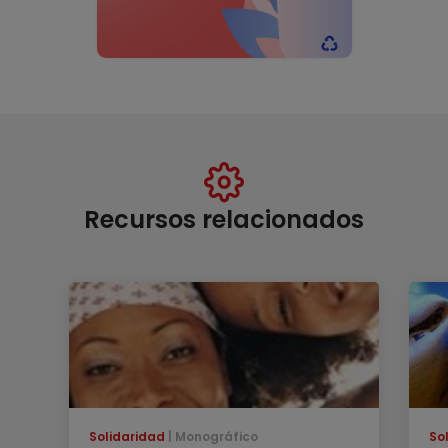
Recursos relacionados
Solidaridad
Monográfico
So