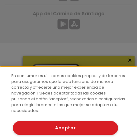
App del Camino de Santiago
×
Más información
¿Quiénes somos?
En consumer.es utilizamos cookies propias y de terceros
Hemeroteca
para asegurarnos que la web funciona de manera
correcta y ofrecerte una mejor experiencia de
Contacto
navegación. Puedes aceptar todas las cookies
pulsando el botón “aceptar”, rechazarlas o configurarlas
Prensa
para elegir libremente las que mejor se adaptan a tus
Corpus Lingüístico Consumer
necesidades.
© Fundación EROSKI
Aceptar
Aviso legal
Políticas de privacidad