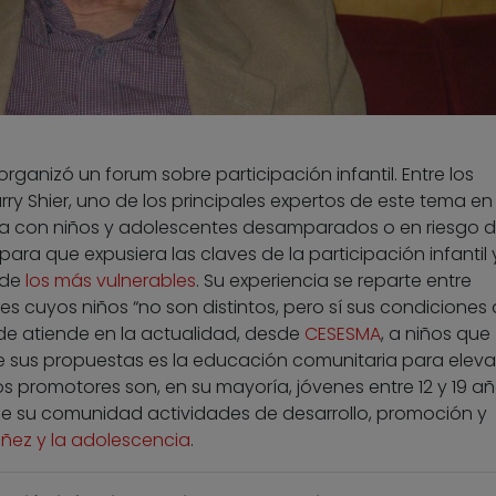
organizó un forum sobre participación infantil. Entre los
rry Shier, uno de los principales expertos de este tema e
aja con niños y adolescentes desamparados o en riesgo 
para que expusiera las claves de la participación infantil 
 de
los más vulnerables
. Su experiencia se reparte entre
es cuyos niños “no son distintos, pero sí sus condiciones
nde atiende en la actualidad, desde
CESESMA
, a niños que
e sus propuestas es la educación comunitaria para elevar
os promotores son, en su mayoría, jóvenes entre 12 y 19 a
de su comunidad actividades de desarrollo, promoción y
iñez y la adolescencia
.