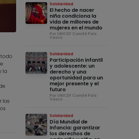
Solidaridad
El hecho de nacer
niña condiciona la
vida de millones de
mujeres en el mundo
Por UNICEF Comité País
Vasco
Solidaridad
n todo
Participación infantil
de
y adolescente: un
y la
derecho y una
oportunidad para un
mejor presente y el
 de
futuro
Por UNICEF Comité País
Vasco
 las
ños
Solidaridad
Día Mundial de
Infancia: garantizar
los derechos de