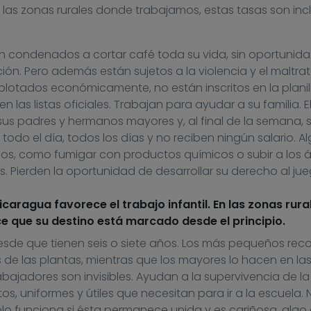
las zonas rurales donde trabajamos, estas tasas son inc
n condenados a cortar café toda su vida, sin oportunid
ción. Pero además están sujetos a la violencia y el maltrat
xplotados económicamente, no están inscritos en la planil
 las listas oficiales. Trabajan para ayudar a su familia. E
sus padres y hermanos mayores y, al final de la semana, 
todo el día, todos los días y no reciben ningún salario. A
osos, como fumigar con productos químicos o subir a los 
 Pierden la oportunidad de desarrollar su derecho al jue
aragua favorece el trabajo infantil. En las zonas rural
ce que su destino está marcado desde el principio.
esde que tienen seis o siete años. Los más pequeños rec
de las plantas, mientras que los mayores lo hacen en la
abajadores son invisibles. Ayudan a la supervivencia de la
s, uniformes y útiles que necesitan para ir a la escuela. 
sólo funciona si ésta permanece unida y es cariñosa, algo