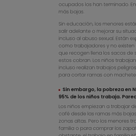
ocupados los han terminado. En 
más bajas.
Sin educación, los menores está
salir adelante o mejorar su situa
incluso al abuso sexual. Están e
como trabajadores y no existen en
que recogen llena los sacos de 
estos cobran. Los niños trabajan 
incluso realizan trabajos peligr
para cortar ramas con machetes.
Sin embargo, la pobreza en Nic
95% de los niños trabaja. Pare
Los niños empiezan a trabajar d
café desde las ramas más bajas 
zonas altas. Pero los menores tr
familia o para comprar los zapato
obstante, el trabajo en familia 