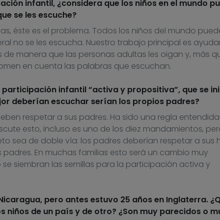
ación infantil, ¿considera que los niños en el mundo p
 que se les escuche?
vas, éste es el problema. Todos los niños del mundo pue
ral no se les escucha. Nuestro trabajo principal es ayuda
 de manera que las personas adultas les oigan y, más q
tomen en cuenta las palabras que escuchan.
rticipación infantil “activa y propositiva”, que se ini
ejor deberían escuchar serían los propios padres?
deben respetar a sus padres. Ha sido una regla entendida
cute esto, incluso es uno de los diez mandamientos, per
o sea de doble vía: los padres deberían respetar a sus hi
sus padres. En muchas familias esto será un cambio muy
e siembran las semillas para la participación activa y
icaragua, pero antes estuvo 25 años en Inglaterra. ¿
os niños de un país y de otro? ¿Son muy parecidos o m