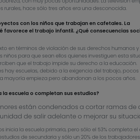
 pobreza, con muy pocas oportunidades. La televisión em
s rurales, hace sólo tres años era una desconocida.
yectos con los niños que trabajan en cafetales. La
é favorece el trabajo infantil. ¿Qué consecuencias soc
to en términos de violación de sus derechos humanos y 
niños para que sean ellos quienes investiguen esta situ
rciben que el trabajo impide su derecho a la educación.
ay escuelas, debido a la exigencia del trabajo, pocos
. La mayoría empieza pero abandonan a los pocos años.
la escuela o completan sus estudios?
menores están condenados a cortar ramas de 
tunidad de salir adelante o mejorar su situaci
os inicia la escuela primaria, pero sólo el 53% completa el
 estudios de secundaria y sólo un 20% de los trabajadores