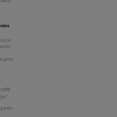
pieza
iales
así lo
ación
 logran
café
ón”
 quinto