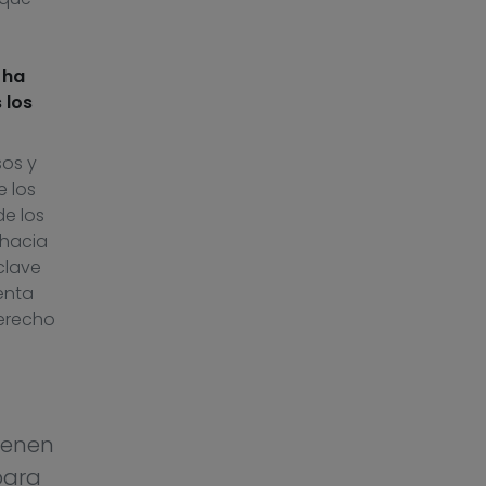
 ha
 los
sos y
e los
e los
 hacia
clave
enta
derecho
ienen
para