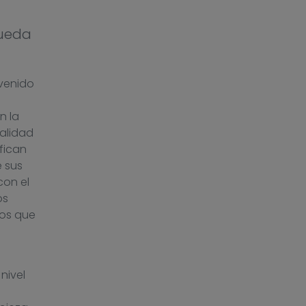
queda
venido
n la
ealidad
fican
e sus
con el
os
ios que
nivel