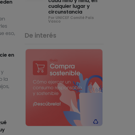
cada niño y niña, en
ueden
cualquier lugar y
circunstancia
Por UNICEF Comité País
den
Vasco
rles
ue eso,
De interés
cie en
 y
o la
jos,
Qué
uy