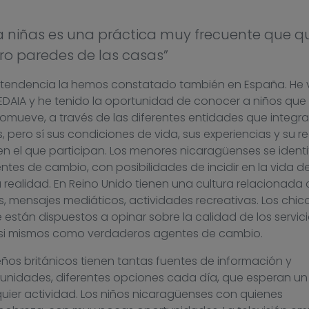
a niñas es una práctica muy frecuente que 
atro paredes de las casas”
ta tendencia la hemos constatado también en España. He 
 FEDAIA y he tenido la oportunidad de conocer a niños que
omueve, a través de las diferentes entidades que integra
, pero sí sus condiciones de vida, sus experiencias y su r
n el que participan. Los menores nicaragüenses se identi
tes de cambio, con posibilidades de incidir en la vida d
realidad. En Reino Unido tienen una cultura relacionada 
, mensajes mediáticos, actividades recreativas. Los chic
 están dispuestos a opinar sobre la calidad de los servic
 a si mismos como verdaderos agentes de cambio.
ños británicos tienen tantas fuentes de información y
unidades, diferentes opciones cada día, que esperan un 
quier actividad. Los niños nicaragüenses con quienes