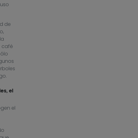
luso
ad de
o,
la
l café
sólo
lgunos
árboles
go.
es, el
ogen el
s
No
 que