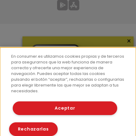
×
Más información
¿Quiénes somos?
En consumer.es utilizamos cookies propias y de terceros
Hemeroteca
para asegurarnos que la web funciona de manera
correcta y ofrecerte una mejor experiencia de
Contacto
navegación. Puedes aceptar todas las cookies
pulsando el botón “aceptar”, rechazarlas o configurarlas
Prensa
para elegir libremente las que mejor se adaptan a tus
Corpus Lingüístico Consumer
necesidades.
© Fundación EROSKI
Aceptar
Aviso legal
Políticas de privacidad
Políticas de cookies
Rechazarlas