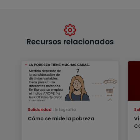
Recursos relacionados
Solidaridad
Infografía
So
Cómo se mide la pobreza
Ví
C