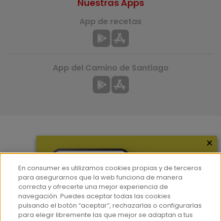
Nuestras Apps
App de recetas
App del Camino de Santiago
×
Más información
¿Quiénes somos?
En consumer.es utilizamos cookies propias y de terceros
Hemeroteca
para asegurarnos que la web funciona de manera
correcta y ofrecerte una mejor experiencia de
Contacto
navegación. Puedes aceptar todas las cookies
pulsando el botón “aceptar”, rechazarlas o configurarlas
Prensa
para elegir libremente las que mejor se adaptan a tus