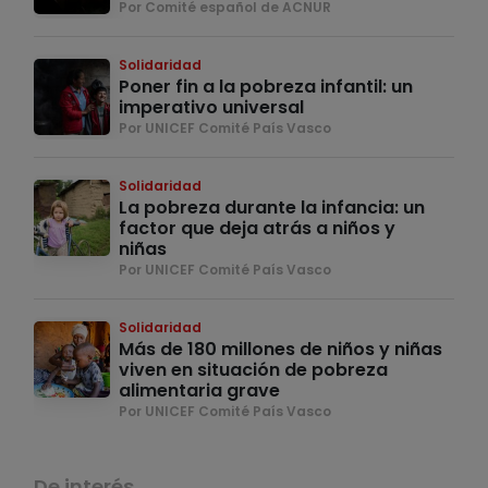
Por Comité español de ACNUR
Solidaridad
Poner fin a la pobreza infantil: un
imperativo universal
Por UNICEF Comité País Vasco
Solidaridad
La pobreza durante la infancia: un
factor que deja atrás a niños y
niñas
Por UNICEF Comité País Vasco
Solidaridad
Más de 180 millones de niños y niñas
viven en situación de pobreza
alimentaria grave
Por UNICEF Comité País Vasco
De interés