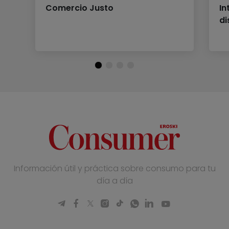
Comercio Justo
In
di
Información útil y práctica sobre consumo para tu
día a día