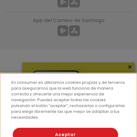
App del Camino de Santiago
×
Más información
¿Quiénes somos?
En consumer.es utilizamos cookies propias y de terceros
Hemeroteca
para asegurarnos que la web funciona de manera
correcta y ofrecerte una mejor experiencia de
Contacto
navegación. Puedes aceptar todas las cookies
pulsando el botón “aceptar”, rechazarlas o configurarlas
Prensa
para elegir libremente las que mejor se adaptan a tus
Corpus Lingüístico Consumer
necesidades.
© Fundación EROSKI
Aceptar