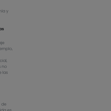
mía y
as
aje
jemplo,
ial,
s no
 las
, de
ida es