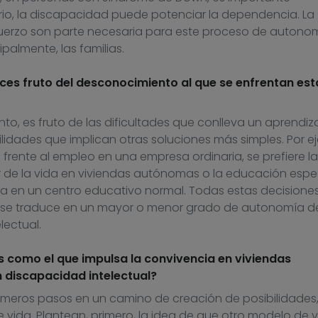
rio, la discapacidad puede potenciar la dependencia. La
esfuerzo son parte necesaria para este proceso de autono
palmente, las familias.
ces fruto del desconocimiento al que se enfrentan est
o, es fruto de las dificultades que conlleva un aprendiz
ilidades que implican otras soluciones más simples. Por e
frente al empleo en una empresa ordinaria, se prefiere la
r de la vida en viviendas autónomas o la educación espec
a en un centro educativo normal. Todas estas decisione
, se traduce en un mayor o menor grado de autonomía de
ectual.
 como el que impulsa la convivencia en viviendas
 discapacidad intelectual?
imeros pasos en un camino de creación de posibilidades
e vida. Plantean, primero, la idea de que otro modelo de v