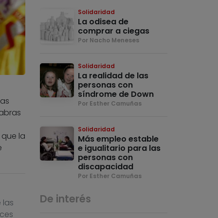
Solidaridad
La odisea de
comprar a ciegas
Por Nacho Meneses
Solidaridad
La realidad de las
personas con
síndrome de Down
las
Por Esther Camuñas
labras
Solidaridad
 que la
Más empleo estable
e
e igualitario para las
personas con
discapacidad
Por Esther Camuñas
De interés
 las
nces