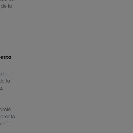
 de la
 esta
os que
de la
a,
nomía
orar la
e han