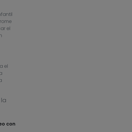
fantil
drome
ar el
n
a el
a
a
 la
leo con