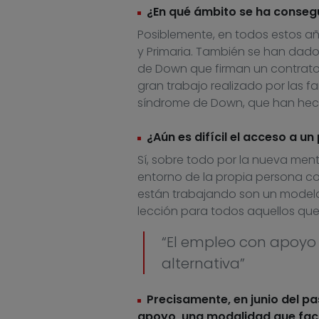
¿En qué ámbito se ha consegu
Posiblemente, en todos estos añ
y Primaria. También se han dad
de Down que firman un contrato 
gran trabajo realizado por las f
síndrome de Down, que han hech
¿Aún es difícil el acceso a u
Sí, sobre todo por la nueva ment
entorno de la propia persona co
están trabajando son un modelo
lección para todos aquellos que 
“El empleo con apoyo d
alternativa”
Precisamente, en junio del p
apoyo, una modalidad que facil