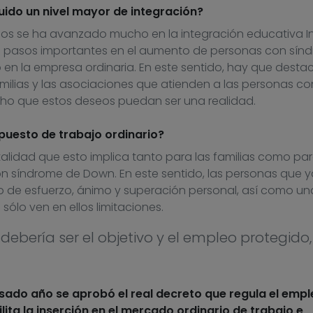
ido un nivel mayor de integración?
os se ha avanzado mucho en la integración educativa In
o pasos importantes en el aumento de personas con sín
en la empresa ordinaria. En este sentido, hay que destac
amilias y las asociaciones que atienden a las personas co
o que estos deseos puedan ser una realidad.
n puesto de trabajo ordinario?
alidad que esto implica tanto para las familias como par
n síndrome de Down. En este sentido, las personas que y
 de esfuerzo, ánimo y superación personal, así como un
sólo ven en ellos limitaciones.
ebería ser el objetivo y el empleo protegido,
asado año se aprobó el real decreto que regula el emp
ita la inserción en el mercado ordinario de trabajo e