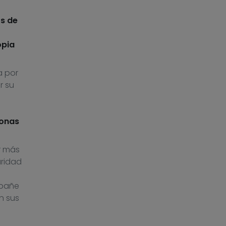
s de
opia
a por
r su
sonas
r más
uridad
mpañe
n sus