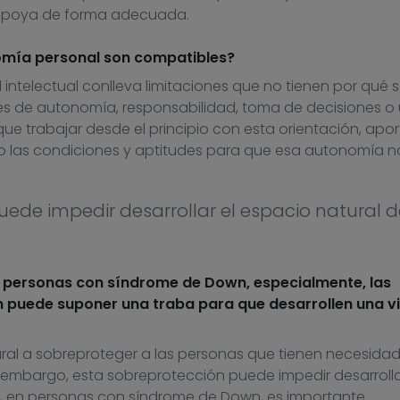
 apoya de forma adecuada.
mía personal son compatibles?
ntelectual conlleva limitaciones que no tienen por qué s
les de autonomía, responsabilidad, toma de decisiones o
que trabajar desde el principio con esta orientación, apo
o las condiciones y aptitudes para que esa autonomía n
uede impedir desarrollar el espacio natural d
 personas con síndrome de Down, especialmente, las
n puede suponer una traba para que desarrollen una v
ral a sobreproteger a las personas que tienen necesida
embargo, esta sobreprotección puede impedir desarrolla
, en personas con síndrome de Down, es importante