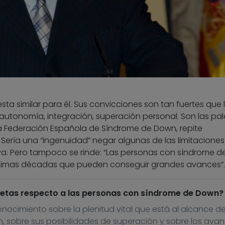
a similar para él. Sus convicciones son tan fuertes que 
 autonomía, integración, superación personal. Son las pa
a Federación Española de Síndrome de Down, repite
ería una “ingenuidad” negar algunas de las limitaciones
va. Pero tampoco se rinde: “Las personas con síndrome d
timas décadas que pueden conseguir grandes avances”.
etas respecto a las personas con síndrome de Down?
nocimiento sobre la plenitud vital que está al alcance de
 sobre sus posibilidades de superación y sobre los ava