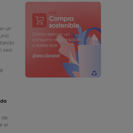
er un
 una
rtando
o sea
e
ida
d de
r el