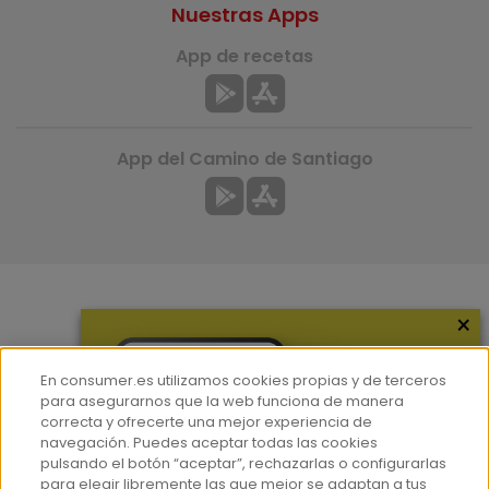
Nuestras Apps
App de recetas
App del Camino de Santiago
×
Más información
¿Quiénes somos?
En consumer.es utilizamos cookies propias y de terceros
Hemeroteca
para asegurarnos que la web funciona de manera
correcta y ofrecerte una mejor experiencia de
Contacto
navegación. Puedes aceptar todas las cookies
pulsando el botón “aceptar”, rechazarlas o configurarlas
Prensa
para elegir libremente las que mejor se adaptan a tus