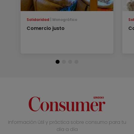
Solidaridad
Monográfico
So
Comercio justo
Co
Información útil y práctica sobre consumo para tu
día a día