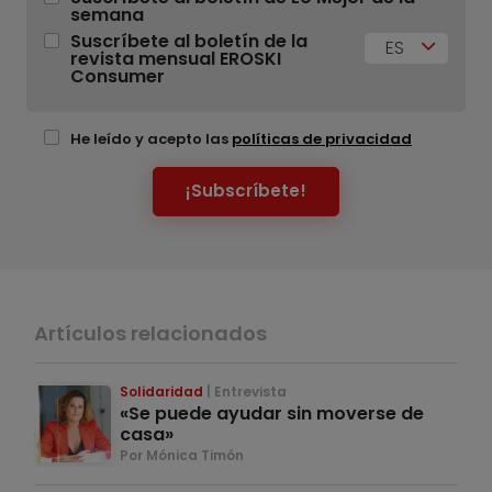
semana
Suscríbete al boletín de la
ES
revista mensual EROSKI
Consumer
He leído y acepto las
políticas de privacidad
¡Subscríbete!
Artículos relacionados
Solidaridad
Entrevista
«Se puede ayudar sin moverse de
casa»
Por Mónica Timón