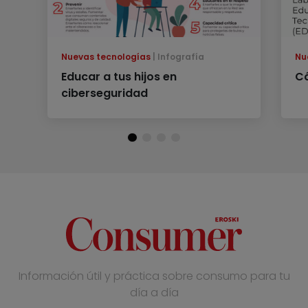
Nuevas tecnologías
Infografía
Nu
Educar a tus hijos en
Có
ciberseguridad
Información útil y práctica sobre consumo para tu
día a día