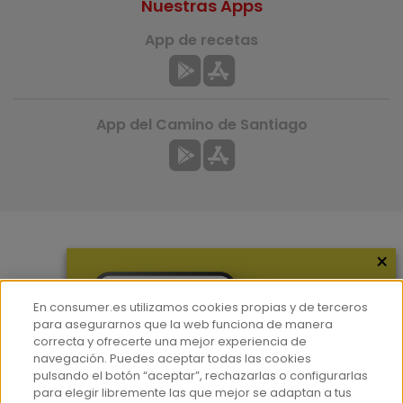
Nuestras Apps
App de recetas
App del Camino de Santiago
×
Más información
¿Quiénes somos?
En consumer.es utilizamos cookies propias y de terceros
Hemeroteca
para asegurarnos que la web funciona de manera
correcta y ofrecerte una mejor experiencia de
Contacto
navegación. Puedes aceptar todas las cookies
pulsando el botón “aceptar”, rechazarlas o configurarlas
Prensa
para elegir libremente las que mejor se adaptan a tus