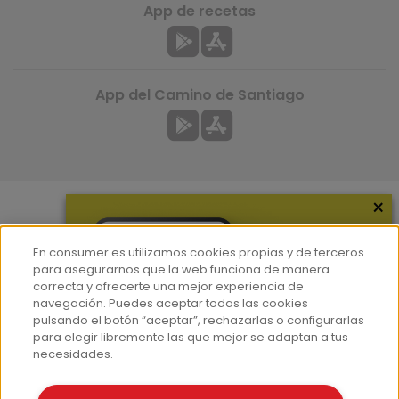
App de recetas
App del Camino de Santiago
×
Más información
En consumer.es utilizamos cookies propias y de terceros
¿Quiénes somos?
para asegurarnos que la web funciona de manera
correcta y ofrecerte una mejor experiencia de
Hemeroteca
navegación. Puedes aceptar todas las cookies
Contacto
pulsando el botón “aceptar”, rechazarlas o configurarlas
para elegir libremente las que mejor se adaptan a tus
Prensa
necesidades.
Corpus Lingüístico Consumer