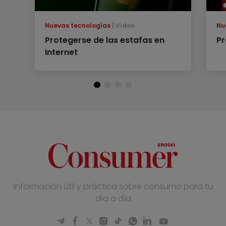
Nuevas tecnologías
Vídeo
Nu
Protegerse de las estafas en
Pr
Internet
Información útil y práctica sobre consumo para tu
día a día