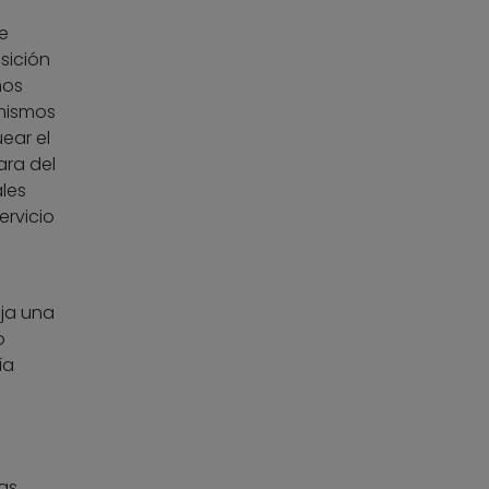
e
sición
mos
mismos
ear el
ara del
les
rvicio
ija una
o
ía
as