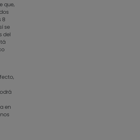
de que,
ados
s 8
sí se
s del
stá
co
fecto,
podrá
ta en
 nos