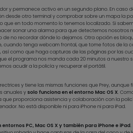
nador y permanece activo en un segundo plano. En caso d
sión desde otro terminal y comprobar sobre un mapa la po
odo que en todo momento lo tenemos localizado. Si sabe
hacer sonar una alarma para que detectemos nosotros 
o de no recordar dónde lo dejamos. Otra opción es bloqu
rle, cuando tenga webcam frontal, que tome fotos de la c
 así como que haga capturas de las páginas por las cua
que el programa nos manda cada 20 minutos a nuestro se
os acudir a la policía y recuperar el portátil.
irectrices y tiene las mismas funciones que Prey, aunque f
es anuales y
solo funciona en el entorno Mac OS X
. Com
a que proporciona asistencia y colaboración con la polic
denador. No está disponible ni para iPhone ni para iPad.
n entornos PC, Mac OS X y también para iPhone e iPad
.
positivo robado y hace capturas de la cara del caco y de l