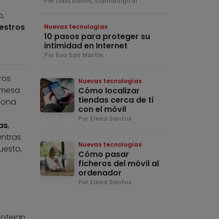
Por Lidia Baños, Sophiadigital
o,
estros
Nuevas tecnologías
10 pasos para proteger su
intimidad en Internet
Por Eva San Martín
ros
Nuevas tecnologías
 mesa
Cómo localizar
tiendas cerca de ti
rsona
con el móvil
Por Elena Santos
as
,
entras
Nuevas tecnologías
uesto,
Cómo pasar
ficheros del móvil al
ordenador
Por Elena Santos
rotejan