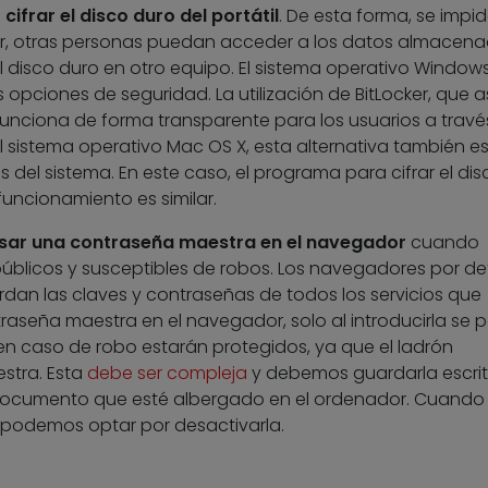
e
cifrar el disco duro del portátil
. De esta forma, se impi
dor, otras personas puedan acceder a los datos almacen
el disco duro en otro equipo. El sistema operativo Window
s opciones de seguridad. La utilización de BitLocker, que a
 funciona de forma transparente para los usuarios a travé
 sistema operativo Mac OS X, esta alternativa también e
 del sistema. En este caso, el programa para cifrar el dis
funcionamiento es similar.
sar una contraseña maestra en el navegador
cuando
s públicos y susceptibles de robos. Los navegadores por de
dan las claves y contraseñas de todos los servicios que
seña maestra en el navegador, solo al introducirla se 
, en caso de robo estarán protegidos, ya que el ladrón
stra. Esta
debe ser compleja
y debemos guardarla escri
 documento que esté albergado en el ordenador. Cuando
 podemos optar por desactivarla.