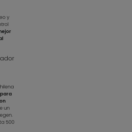
eo y
trol
ejor
al
nador
hilena
 para
con
ue un
tegen.
sta 500