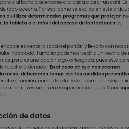
ra ir al baño o acercarse a la barra a pedir un café. Es
de robo acecha. Por eso, como se explica en este artícul
es o utilizar determinados programas que protejan nu
 la tableta o el móvil del acceso de los ladrones
es
ndable es cerrar la tapa del portátil y llevarlo con nosot
sulte incómodo. También podemos pedir a un vecino de
tamos, pero es una opción algo arriesgada, pues esta pe
de nuestro ordenador.
En el caso de que nos veamos
 la mesa, deberemos tomar ciertas medidas preventiv
 otra situación, como dejarlo en la bolsa de la playa mi
he mientras estamos en el supermercado, etc. Y por sup
as.
cción de datos
mos seguir una serie de estrategias y precauciones que p