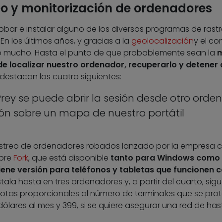
o y monitorización de ordenadores
obar e instalar alguno de los diversos programas de rastr
n los últimos años, y gracias a la
geolocalización
y el con
do mucho. Hasta el punto de que probablemente sean la
m
de localizar nuestro ordenador, recuperarlo y detener 
 destacan los cuatro siguientes:
Prey se puede abrir la sesión desde otro orde
ón sobre un mapa de nuestro portátil
astreo de ordenadores robados lanzado por la empresa c
ibre
Fork
, que está disponible
tanto para Windows como
iene versión para teléfonos y tabletas que funcionen 
instala hasta en tres ordenadores y, a partir del cuarto, sig
tas proporcionales al número de terminales que se pro
 dólares al mes y 399, si se quiere asegurar una red de ha