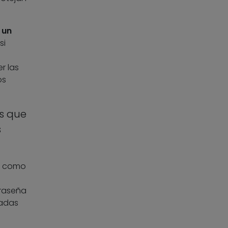
 un
si
r las
os
s que
s
es como
traseña
madas