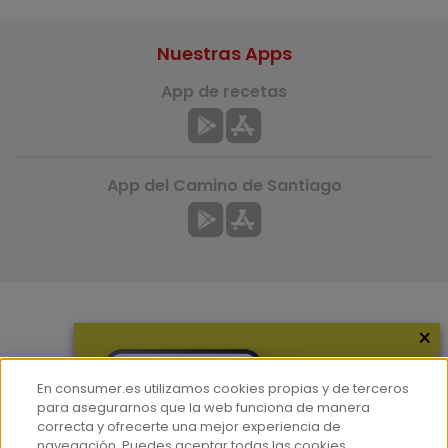
Nuestras Apps
App de recetas
App del Camino de Santiago
×
Más información
¿Quiénes somos?
En consumer.es utilizamos cookies propias y de terceros
Hemeroteca
para asegurarnos que la web funciona de manera
correcta y ofrecerte una mejor experiencia de
Contacto
navegación. Puedes aceptar todas las cookies