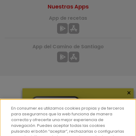
Nuestras Apps
App de recetas
App del Camino de Santiago
×
Más información
¿Quiénes somos?
En consumer.es utilizamos cookies propias y de terceros
Hemeroteca
para asegurarnos que la web funciona de manera
correcta y ofrecerte una mejor experiencia de
Contacto
navegación. Puedes aceptar todas las cookies
pulsando el botón “aceptar”, rechazarlas o configurarlas
Prensa