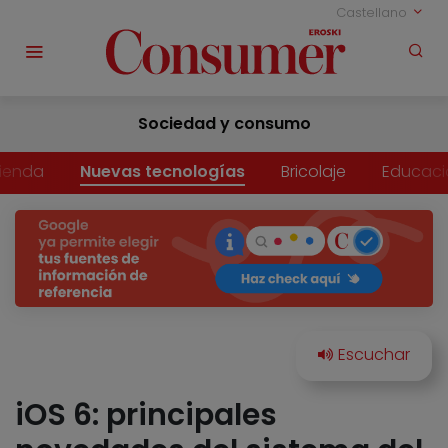
Castellano
Sociedad y consumo
vienda
Nuevas tecnologías
Bricolaje
Educaci
iOS 6: principales