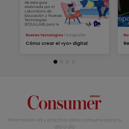
Nuevas tecnologías
Infografía
Nu
Cómo crear el «yo» digital
Re
Información útil y práctica sobre consumo para tu
día a día