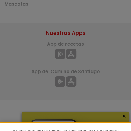
Mascotas
Nuestras Apps
App de recetas
App del Camino de Santiago
×
Más información
¿Quiénes somos?
En consumer.es utilizamos cookies propias y de terceros