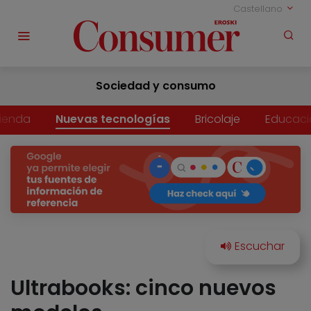
Castellano
Sociedad y consumo
vienda
Nuevas tecnologías
Bricolaje
Educaci
Ultrabooks: cinco nuevos