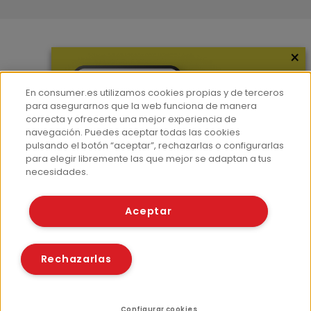
×
Más información
¿Quiénes somos?
En consumer.es utilizamos cookies propias y de terceros
Hemeroteca
para asegurarnos que la web funciona de manera
correcta y ofrecerte una mejor experiencia de
Contacto
navegación. Puedes aceptar todas las cookies
pulsando el botón “aceptar”, rechazarlas o configurarlas
Prensa
para elegir libremente las que mejor se adaptan a tus
Corpus Lingüístico Consumer
necesidades.
© Fundación EROSKI
Aceptar
Aviso legal
Políticas de privacidad
Políticas de cookies
Rechazarlas
Configurar cookies