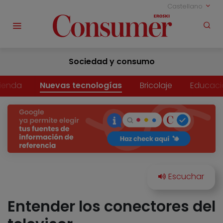
Castellano
Sociedad y consumo
vienda
Nuevas tecnologías
Bricolaje
Educaci
Entender los conectores del