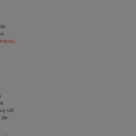
 de
os
rrecto
,
s
re
y útil
 de