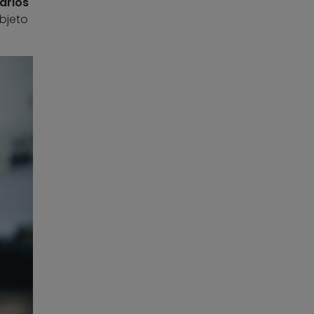
arios
bjeto