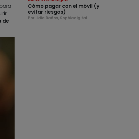
 para
Cómo pagar con el móvil (y
evitar riesgos)
rir
Por Lidia Baños, Sophiadigital
s de