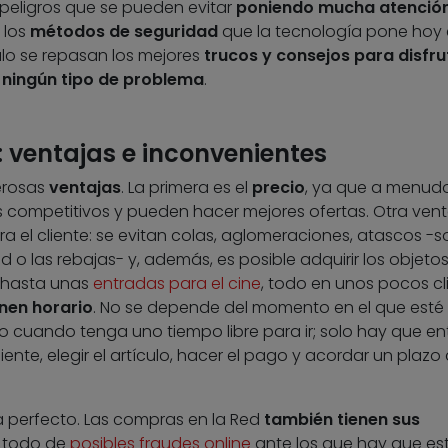
 peligros que se pueden evitar
poniendo mucha atenció
 los
métodos de seguridad
que la tecnología pone hoy 
ulo se repasan los mejores
trucos y consejos para disfru
 ningún tipo de problema
.
 ventajas e inconvenientes
erosas
ventajas
. La primera es el
precio
, ya que a menudo
s competitivos y pueden hacer mejores ofertas. Otra vent
a el cliente: se evitan colas, aglomeraciones, atascos -s
o las rebajas- y, además, es posible adquirir los objeto
 hasta unas
entradas para el cine
, todo en unos pocos cli
enen horario
. No se depende del momento en el que esté
o cuando tenga uno tiempo libre para ir; solo hay que en
ente, elegir el artículo, hacer el pago y acordar un plazo
a perfecto. Las compras en la Red
también tienen sus
e todo de
posibles fraudes online
ante los que hay que es