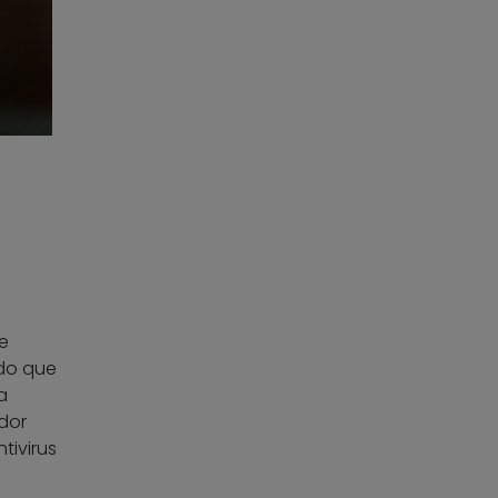
e
do que
a
dor
tivirus