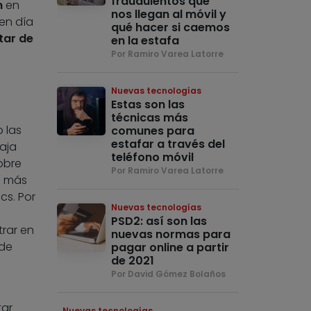
fraudulentos que
n
en
nos llegan al móvil y
en día
qué hacer si caemos
tar de
en la estafa
Por Ramiro Varea Latorre
Nuevas tecnologías
Estas son las
técnicas más
 las
comunes para
estafar a través del
aja
teléfono móvil
obre
Por Ramiro Varea Latorre
s más
cs. Por
Nuevas tecnologías
PSD2: así son las
trar en
nuevas normas para
 de
pagar online a partir
de 2021
Por David Gómez Bolaños
tar
Nuevas tecnologías