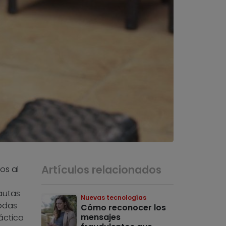
Artículos relacionados
os al
nautas
Nuevas tecnologías
todas
Cómo reconocer los
mensajes
áctica