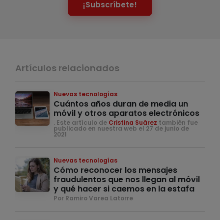
¡Subscríbete!
Artículos relacionados
Nuevas tecnologías
Cuántos años duran de media un
móvil y otros aparatos electrónicos
. Este artículo de
Cristina Suárez
también fue
publicado en nuestra web el 27 de junio de
2021
Nuevas tecnologías
Cómo reconocer los mensajes
fraudulentos que nos llegan al móvil
y qué hacer si caemos en la estafa
Por Ramiro Varea Latorre