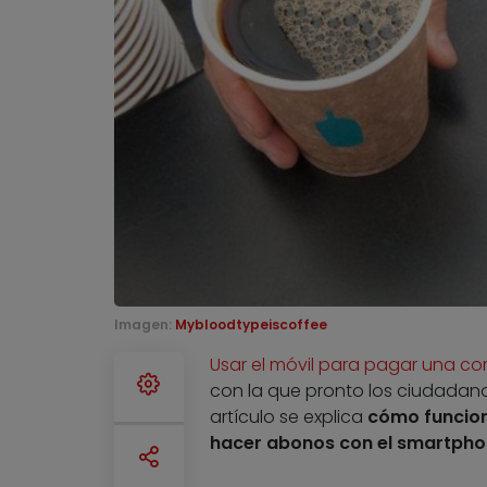
Imagen:
Mybloodtypeiscoffee
Usar el móvil para pagar una c
con la que pronto los ciudadano
artículo se explica
cómo funcion
hacer abonos con el smartpho