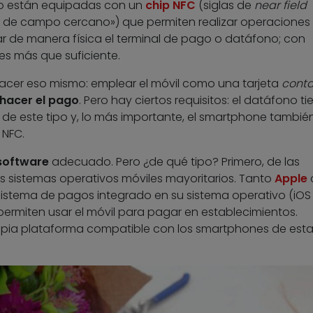
ito están equipadas con un
chip NFC
(siglas de
near field
 de campo cercano») que permiten realizar operaciones 
car de manera física el terminal de pago o datáfono; con
es más que suficiente.
 hacer eso mismo: emplear el móvil como una tarjeta
conta
 hacer el pago
. Pero hay ciertos requisitos: el datáfono ti
e este tipo y, lo más importante, el smartphone también
 NFC.
software
adecuado. Pero ¿de qué tipo? Primero, de las
s sistemas operativos móviles mayoritarios. Tanto
Apple
istema de pagos integrado en su sistema operativo (iOS
permiten usar el móvil para pagar en establecimientos.
pia plataforma compatible con los smartphones de est