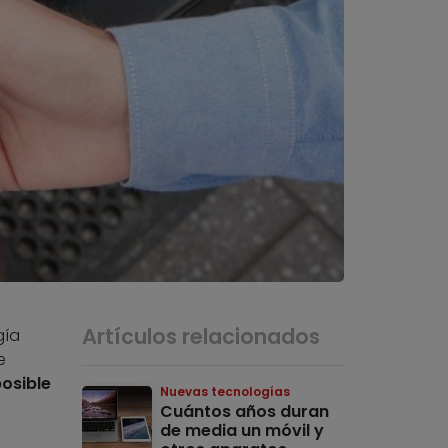
Artículos relacionados
gía
e
osible
Nuevas tecnologías
Cuántos años duran
de media un móvil y