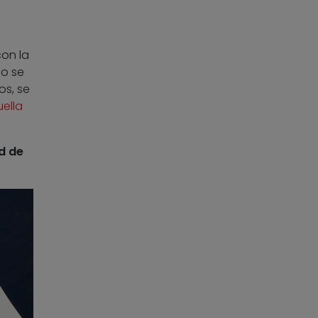
con la
mo se
os, se
uella
d de