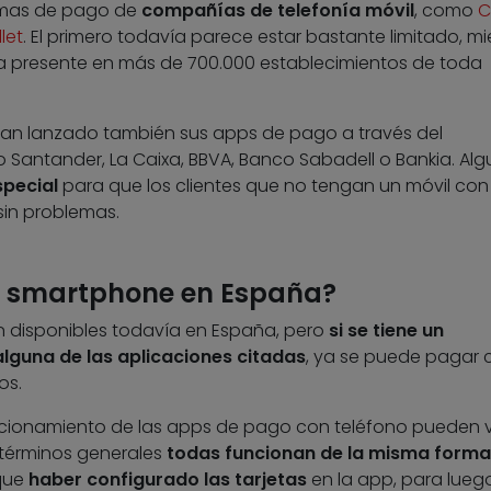
temas de pago de
compañías de telefonía móvil
, como
C
let
. El primero todavía parece estar bastante limitado, mi
a presente en más de 700.000 establecimientos de toda
an lanzado también sus apps de pago a través del
 Santander, La Caixa, BBVA, Banco Sabadell o Bankia. Al
special
para que los clientes que no tengan un móvil con
sin problemas.
 smartphone en España?
án disponibles todavía en España, pero
si se tiene un
guna de las aplicaciones citadas
, ya se puede pagar 
os.
ncionamiento de las apps de pago con teléfono pueden v
 términos generales
todas funcionan de la misma forma
 que
haber configurado las tarjetas
en la app, para lueg