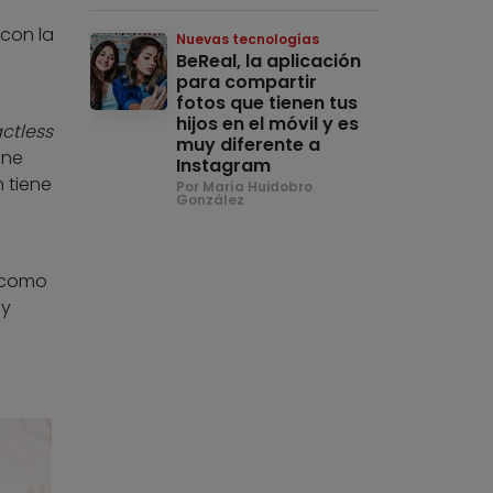
con la
Nuevas tecnologías
BeReal, la aplicación
para compartir
fotos que tienen tus
hijos en el móvil y es
ctless
muy diferente a
ene
Instagram
 tiene
Por María Huidobro
González
como
 y
a