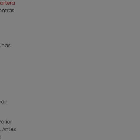
artera
entras
gunas
con
ariar
. Antes
o