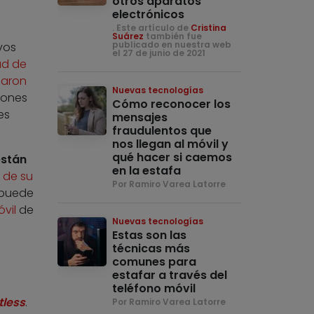
otros aparatos
electrónicos
. Este artículo de
Cristina
Suárez
también fue
publicado en nuestra web
vos
el 27 de junio de 2021
ad de
garon
Nuevas tecnologías
iones
Cómo reconocer los
es
mensajes
fraudulentos que
nos llegan al móvil y
qué hacer si caemos
están
en la estafa
 de su
Por Ramiro Varea Latorre
 puede
vil
de
Nuevas tecnologías
Estas son las
técnicas más
comunes para
estafar a través del
teléfono móvil
tless
.
Por Ramiro Varea Latorre