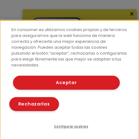
×
Más información
¿Quiénes somos?
En consumer.es utilizamos cookies propias y de terceros
Hemeroteca
para asegurarnos que la web funciona de manera
correcta y ofrecerte una mejor experiencia de
Contacto
navegación. Puedes aceptar todas las cookies
pulsando el botón “aceptar”, rechazarlas o configurarlas
Prensa
para elegir libremente las que mejor se adaptan a tus
Corpus Lingüístico Consumer
necesidades.
© Fundación EROSKI
Aceptar
Aviso legal
Políticas de privacidad
Políticas de cookies
Rechazarlas
Configurar cookies
Recursos relacionados
Compartir