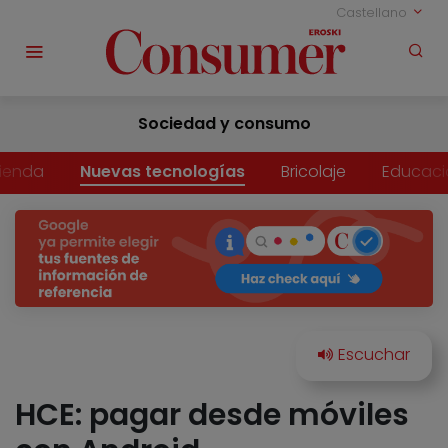
Castellano
Sociedad y consumo
vienda
Nuevas tecnologías
Bricolaje
Educaci
HCE: pagar desde móviles