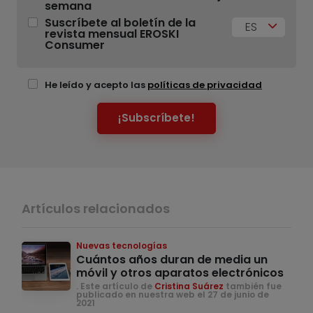
semana
Suscríbete al boletín de la
ES
revista mensual EROSKI
Consumer
He leído y acepto las
políticas de privacidad
¡Subscríbete!
Artículos relacionados
Nuevas tecnologías
Cuántos años duran de media un
móvil y otros aparatos electrónicos
. Este artículo de
Cristina Suárez
también fue
publicado en nuestra web el 27 de junio de
2021