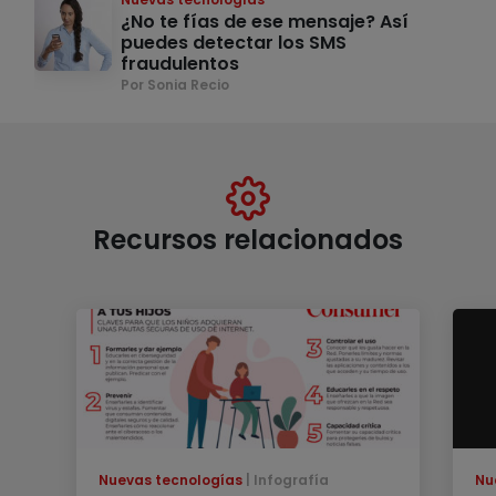
¿No te fías de ese mensaje? Así
puedes detectar los SMS
fraudulentos
Por Sonia Recio
Recursos relacionados
Nuevas tecnologías
Infografía
Nu