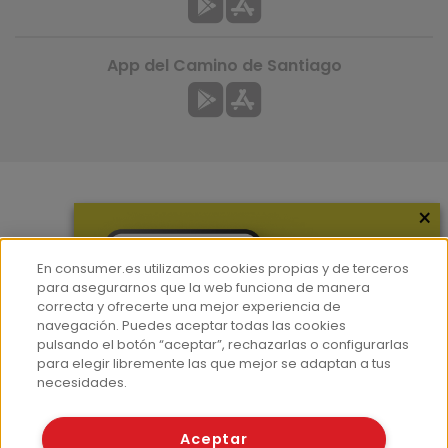
App del Camino de Santiago
×
Más información
¿Quiénes somos?
En consumer.es utilizamos cookies propias y de terceros
Hemeroteca
para asegurarnos que la web funciona de manera
correcta y ofrecerte una mejor experiencia de
Contacto
navegación. Puedes aceptar todas las cookies
pulsando el botón “aceptar”, rechazarlas o configurarlas
Prensa
para elegir libremente las que mejor se adaptan a tus
Corpus Lingüístico Consumer
necesidades.
© Fundación EROSKI
Aceptar