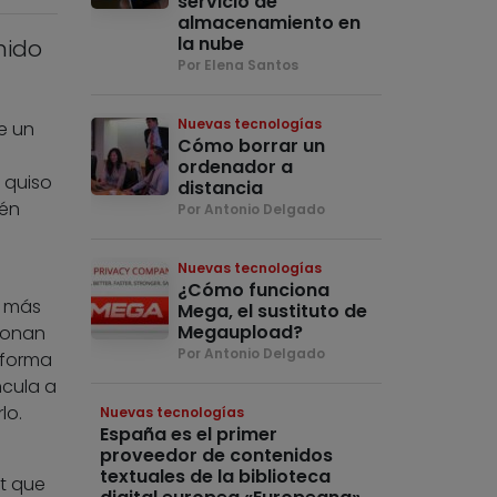
servicio de
almacenamiento en
la nube
nido
Por Elena Santos
Nuevas tecnologías
e un
Cómo borrar un
ordenador a
 quiso
distancia
ién
Por Antonio Delgado
Nuevas tecnologías
¿Cómo funciona
a más
Mega, el sustituto de
Megaupload?
ionan
Por Antonio Delgado
 forma
ncula a
lo.
Nuevas tecnologías
España es el primer
proveedor de contenidos
textuales de la biblioteca
t que