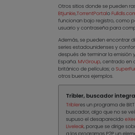
Otros sitios donde se pueden ras
Btjunkie
,
TorrentPortal
o
Fulldls.co
funcionan bajo registro, como 
usuario y contraseña para compa
Además, se pueden encontrar di
series estadounidenses y conform
después de terminar la emisión y
España.
MVGroup
, centrado en
británico de películas; o
SuperF
otros buenos ejemplos.
Tribler, buscador integ
Tribler
es un programa de BitT
buscador, algo que no se veí
supuso el desaparecido
eXe
Liveleak
, porque se dirige so
a los programas P2P un elem