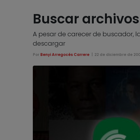
Buscar archivos
A pesar de carecer de buscador, l
descargar
Por
Benyi Arregocés Carrere
22 de diciembre de 20