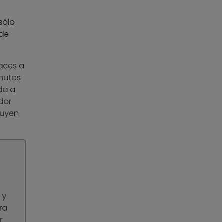
sólo
 de
laces a
inutos
da a
dor
ituyen
 y
ra
r