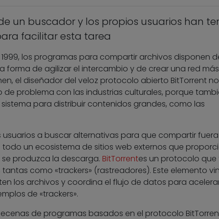
 de un buscador y los propios usuarios han te
ara facilitar esta tarea
n 1999, los programas para compartir archivos disponen d
a forma de agilizar el intercambio y de crear una red más
en, el diseñador del veloz protocolo abierto BitTorrent no
ipo de problema con las industrias culturales, porque tamb
 sistema para distribuir contenidos grandes, como las
s usuarios a buscar alternativas para que compartir fuer
a todo un ecosistema de sitios web externos que proporc
e se produzca la descarga.
BitTorrent
es un protocolo que
 tantas como «trackers» (rastreadores). Este elemento vi
 los archivos y coordina el flujo de datos para acelerar
emplos de «trackers».
 decenas de programas basados en el protocolo BitTorren