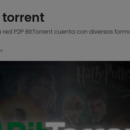
 torrent
a red P2P BitTorrent cuenta con diversas for
08