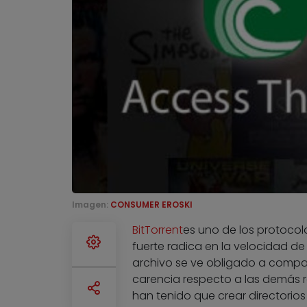
Imagen:
CONSUMER EROSKI
BitTorrent
es uno de los protocol
fuerte radica en la velocidad d
archivo se ve obligado a compart
carencia respecto a las demás r
han tenido que crear directorios 