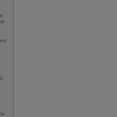
.
de
re
ona
ad
os