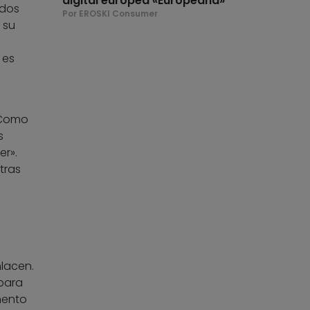
digital europea «Europeana»
ados
Por EROSKI Consumer
 su
 es
. Como
s
r».
tras
nlacen.
para
mento