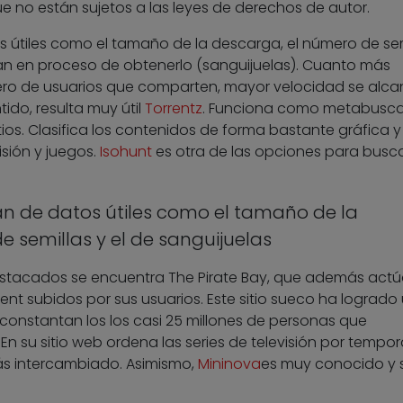
e no están sujetos a las leyes de derechos de autor.
s útiles como el tamaño de la descarga, el número de sem
an en proceso de obtenerlo (sanguijuelas). Cuanto más
ro de usuarios que comparten, mayor velocidad se alca
ido, resulta muy útil
Torrentz
. Funciona como metabusca
ios. Clasifica los contenidos de forma bastante gráfica y
isión y juegos.
Isohunt
es otra de las opciones para busc
man de datos útiles como el tamaño de la
 semillas y el de sanguijuelas
destacados se encuentra The Pirate Bay, que además act
rrent subidos por sus usuarios. Este sitio sueco ha logrado
 constantan los los casi 25 millones de personas que
n su sitio web ordena las series de televisión por tempo
ás intercambiado. Asimismo,
Mininova
es muy conocido y s