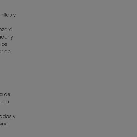
illas y
nzará
dor y
 los
ar de
úa de
 una
radas y
irve