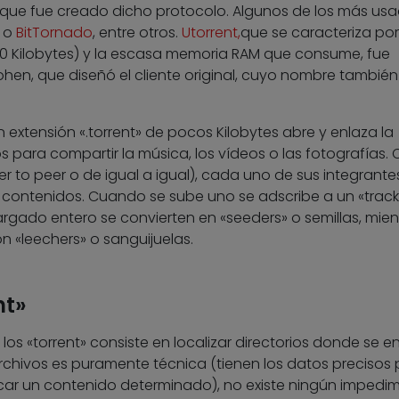
el que fue creado dicho protocolo. Algunos de los más us
, o
BitTornado
, entre otros.
Utorrent,
que se caracteriza por
Kilobytes) y la escasa memoria RAM que consume, fue
n, que diseñó el cliente original, cuyo nombre también
 extensión «.torrent» de pocos Kilobytes abre y enlaza la
s para compartir la música, los vídeos o las fotografías
 to peer o de igual a igual), cada uno de sus integrante
contenidos. Cuando se sube uno se adscribe a un «tracke
rgado entero se convierten en «seeders» o semillas, mien
n «leechers» o sanguijuelas.
nt»
los «torrent» consiste en localizar directorios donde se e
chivos es puramente técnica (tienen los datos precisos 
scar un contenido determinado), no existe ningún impedi