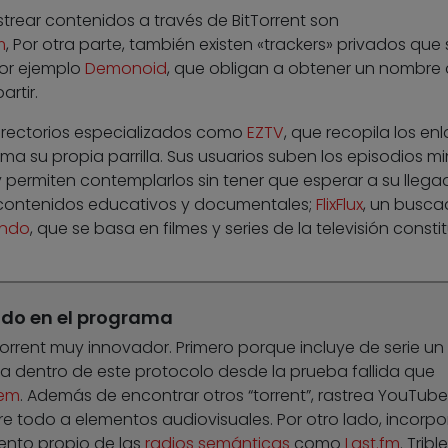
trear contenidos a través de BitTorrent son
m
, Por otra parte, también existen «trackers» privados que 
por ejemplo
Demonoid
, que obligan a obtener un nombre
rtir.
rectorios especializados como
EZTV
, que recopila los en
a su propia parrilla. Sus usuarios suben los episodios m
 permiten contemplarlos sin tener que esperar a su llega
 contenidos educativos y documentales;
FlixFlux
, un busca
undo
, que se basa en filmes y series de la televisión const
rado en el programa
orrent muy innovador. Primero porque incluye de serie un
a dentro de este protocolo desde la prueba fallida que
em
. Además de encontrar otros “torrent”, rastrea YouTube
bre todo a elementos audiovisuales. Por otro lado, incorpo
ento propio de las
radios semánticas
como
Last.fm
. Trible