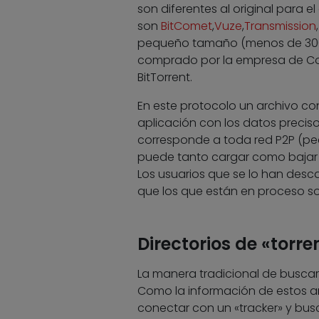
son diferentes al original para 
son
BitComet
,
Vuze
,
Transmission
pequeño tamaño (menos de 300 
comprado por la empresa de Cohe
BitTorrent.
En este protocolo un archivo con
aplicación con los datos preciso
corresponde a toda red P2P (peer
puede tanto cargar como bajar 
Los usuarios que se lo han desca
que los que están en proceso so
Directorios de «torre
La manera tradicional de buscar 
Como la información de estos ar
conectar con un «tracker» y bu