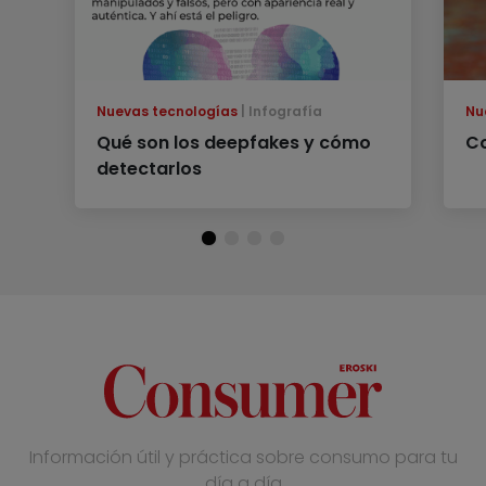
Nuevas tecnologías
Infografía
Nu
Qué son los deepfakes y cómo
Co
detectarlos
Información útil y práctica sobre consumo para tu
día a día