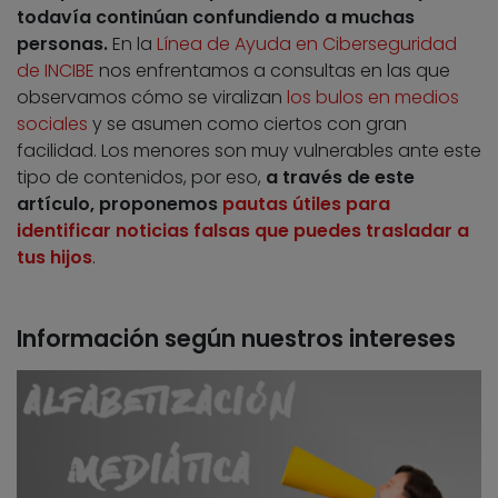
todavía continúan confundiendo a muchas
personas.
En la
Línea de Ayuda en Ciberseguridad
de INCIBE
nos enfrentamos a consultas en las que
observamos cómo se viralizan
los bulos en medios
sociales
y se asumen como ciertos con gran
facilidad. Los menores son muy vulnerables ante este
tipo de contenidos, por eso,
a través de este
artículo, proponemos
pautas útiles para
identificar noticias falsas que puedes trasladar a
tus hijos
.
Información según nuestros intereses