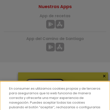
Nuestras Apps
App de recetas
App del Camino de Santiago
×
Más información
¿Quiénes somos?
En consumer.es utilizamos cookies propias y de terceros
Hemeroteca
para asegurarnos que la web funciona de manera
correcta y ofrecerte una mejor experiencia de
Contacto
navegación. Puedes aceptar todas las cookies
pulsando el botón “aceptar”, rechazarlas o configurarlas
Prensa