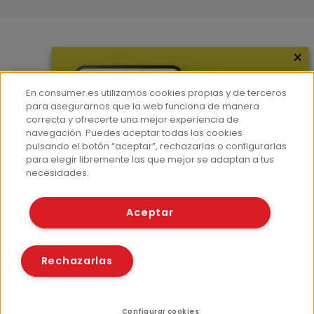
×
Más información
¿Quiénes somos?
En consumer.es utilizamos cookies propias y de terceros
Hemeroteca
para asegurarnos que la web funciona de manera
correcta y ofrecerte una mejor experiencia de
Contacto
navegación. Puedes aceptar todas las cookies
pulsando el botón “aceptar”, rechazarlas o configurarlas
Prensa
para elegir libremente las que mejor se adaptan a tus
Corpus Lingüístico Consumer
necesidades.
© Fundación EROSKI
Aceptar
Aviso legal
Políticas de privacidad
Políticas de cookies
Rechazarlas
Configurar cookies