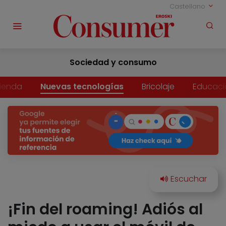
Castellano
Sociedad y consumo
vienda
Nuevas tecnologías
Bricolaje
Educaci
¡Fin del roaming! Adiós al