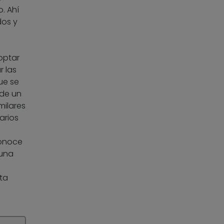
. Ahí
dos y
doptar
r las
ue se
 de un
milares
arios
conoce
 una
ota