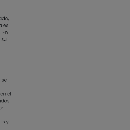
ado,
a es
. En
 su
e se
en el
tados
son
as y
.