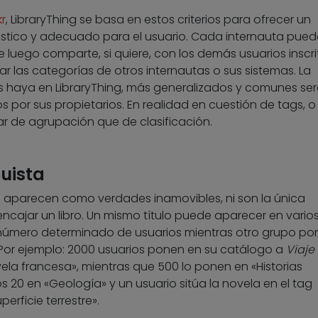
kr
, LibraryThing se basa en estos criterios para ofrecer un
ástico y adecuado para el usuario. Cada internauta pued
e luego comparte, si quiere, con los demás usuarios inscri
 las categorías de otros internautas o sus sistemas. La
s haya en LibraryThing, más generalizados y comunes ser
dos por sus propietarios. En realidad en cuestión de tags, o
r de agrupación que de clasificación.
quista
no aparecen como verdades inamovibles, ni son la única
encajar un libro. Un mismo título puede aparecer en varios
 número determinado de usuarios mientras otro grupo pon
. Por ejemplo: 2000 usuarios ponen en su catálogo a
Viaje 
ela francesa», mientras que 500 lo ponen en «Historias
s 20 en «Geología» y un usuario sitúa la novela en el tag
erficie terrestre».