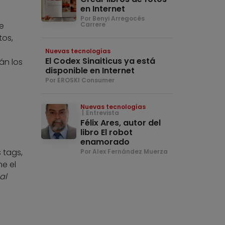
en Internet
Por Benyi Arregocés
e
Carrere
tos,
Nuevas tecnologías
El Codex Sinaiticus ya está
án los
disponible en Internet
Por EROSKI Consumer
Nuevas tecnologías
Entrevista
Félix Ares, autor del
libro El robot
enamorado
 tags,
Por Alex Fernández Muerza
e el
al