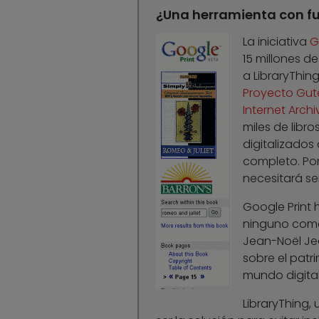
¿Una herramienta con f
La iniciativa
G
15 millones de
a LibraryThin
Proyecto Gut
Internet Archi
miles de libro
digitalizados
completo. Por
necesitará ser
Google Print
ninguno como 
Jean-Noël Jea
sobre el patr
mundo digital
LibraryThing, 