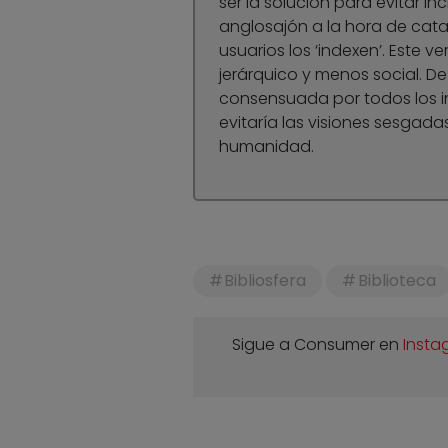
ser la solución para evitar in
anglosajón a la hora de cata
usuarios los ‘indexen’. Este ve
jerárquico y menos social. D
consensuada por todos los in
evitaría las visiones sesgad
humanidad.
Bibliosfera
Biblioteca
Sigue a Consumer en
Insta