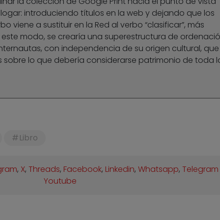
clinar la colección de Google Print hacia el punto de vista
logar: introduciendo títulos en la web y dejando que los
rbo viene a sustituir en la Red al verbo “clasificar”, más
e este modo, se crearía una superestructura de ordenaci
ternautas, con independencia de su origen cultural, que
as sobre lo que debería considerarse patrimonio de toda l
Libro
gram
,
X
,
Threads
,
Facebook
,
Linkedin
,
Whatsapp
,
Telegram
Youtube