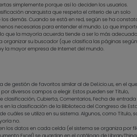
iertas simplemente porque así lo deciden los usuarios.
sificación anarquista que respeta el criterio de un solo
de los demás. Cuando se está en red, según se ha constat
menos necesarias para entender el mundo. Lo que import
 lo que la mayoría acuerda tiende a ser lo más adecuado
a organizar su buscador (que clasifica las páginas según
hoy la mayor empresa de Internet del mundo.
de gestión de favoritos similar al de Del.icio.us, en el qu
 por diversos campos a elegir. Estos pueden ser Título,
e clasificación, Cubierta, Comentarios, Fecha de entrada 
 en la clasificación de la Biblioteca del Congreso de Es
de cuáles se utiliza en su sistema. Algunos, como Título, 
yoría no.
n los datos en cada celda (el sistema se organiza por fil
mento Excel) se guardan en el catálogo de LibraryThing