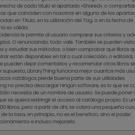
recha de cada título el apartado «Shared», o compartido
nas que coinciden con nosotros en alguno de los aparta
idan en Título, en la utilización del Tag, o en la fecha de
a es válida.
ncidencia le permite al usuario comparar sus criterios y a
ropios. O renunciando; todo vale. También se pueden visita
os y estudiar sus métodos; o bien comprobar que libros q
ar están disponibles en tal o cual colección, o editorial,
se pueden dejar comentarios y recomendar otros libros si
or supuesto, LibraryThing funciona mejor cuantos más usu
pocos catálogos pierde buena parte de sus utilidades.
hing no precisa descargar ningún software, es lo que se 
Sólo necesita de un nombre de usuario. Se puede poner
e se quiera restringir el acceso al catálogo propio. Es un
 200 libros, pero a partir de ahí, se cobra una pequeña cu
o de la tasa, en principio, no es el beneficio, sino el poder
cionamiento e incluso mejorarlo.