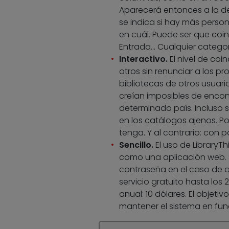
Aparecerá entonces a la de
se indica si hay más perso
en cuál. Puede ser que coinc
Entrada… Cualquier categorí
Interactivo.
El nivel de coi
otros sin renunciar a los p
bibliotecas de otros usuari
creían imposibles de encontr
determinado país. Incluso 
en los catálogos ajenos. P
tenga. Y al contrario: con 
Sencillo.
El uso de LibraryT
como una aplicación web. 
contraseña en el caso de qu
servicio gratuito hasta los
anual: 10 dólares. El objetiv
mantener el sistema en fun