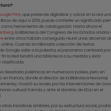
uturo?
oogle Print
, que pretende digitalizar y volcar en la red un
 libros de aquí a 2015, puede conferirle un significado ple
g como herramienta de catalogación. Hasta ahora el
enberg
, la Biblioteca del Congreso de los Estados Unidos 
ve
entre otros habían conseguido reunir unas decenas d
s online. Cuando la millonaria colección de textos
 de Google salte a la palestra, el panorama cambiará por
 fin la Red tendrá una biblioteca a su medida y ésta
 clasificada.
 ha desatado polémicas en numerosos países, pero en
en Francia, donde el director de la Biblioteca Nacional,
nneney, mostró su recelo por las intervenciones de Goo
imonio cultural francés y ante el dominio de EEUU en el
.
u otras iniciativas similares, por su estructura social, podrí