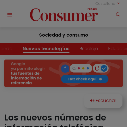
Castellano
Sociedad y consumo
vienda
Nuevas tecnologías
Bricolaje
Educaci
Los nuevos números de