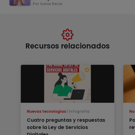
Por Sonia Recio
Recursos relacionados
Nuevas tecnologías
Infografía
Nu
Cuatro preguntas y respuestas
Po
sobre la Ley de Servicios
re
Digitales