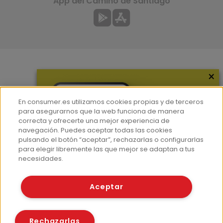
App del Camino de Santiago
×
Más información
¿Quiénes somos?
En consumer.es utilizamos cookies propias y de terceros
Hemeroteca
para asegurarnos que la web funciona de manera
correcta y ofrecerte una mejor experiencia de
Contacto
navegación. Puedes aceptar todas las cookies
pulsando el botón “aceptar”, rechazarlas o configurarlas
Prensa
para elegir libremente las que mejor se adaptan a tus
Corpus Lingüístico Consumer
necesidades.
© Fundación EROSKI
Aceptar
Aviso legal
Políticas de privacidad
Políticas de cookies
Rechazarlas