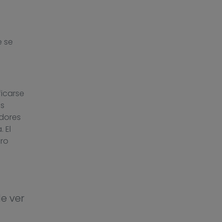
a
e se
ficarse
s
adores
 El
ero
e ver