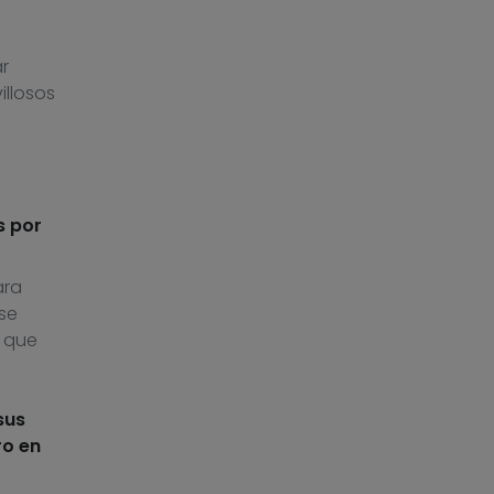
r
illosos
s por
ara
 se
, que
sus
ro en