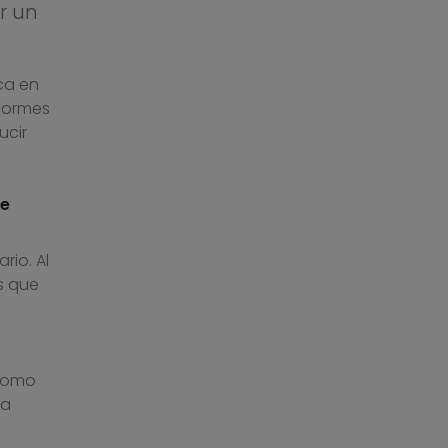
r un
ca en
enormes
ucir
de
io. Al
s que
e
 como
na