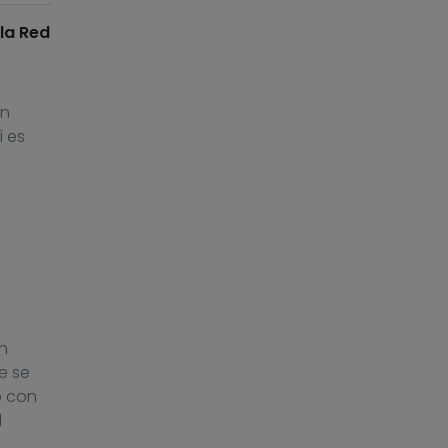
 la Red
en
í es
n
e se
o con
l