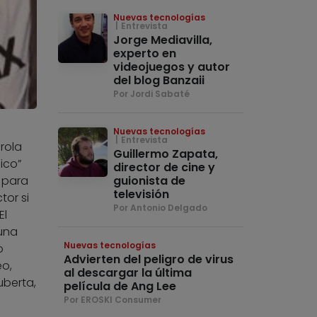
Nuevas tecnologías
Entrevista
Jorge Mediavilla,
experto en
videojuegos y autor
del blog Banzaii
Por Jordi Sabaté
Nuevas tecnologías
Entrevista
rola
Guillermo Zapata,
ico”
director de cine y
guionista de
, para
televisión
tor si
Por Antonio Delgado
El
 una
Nuevas tecnologías
o
Advierten del peligro de virus
eo,
al descargar la última
berta,
película de Ang Lee
Por EROSKI Consumer