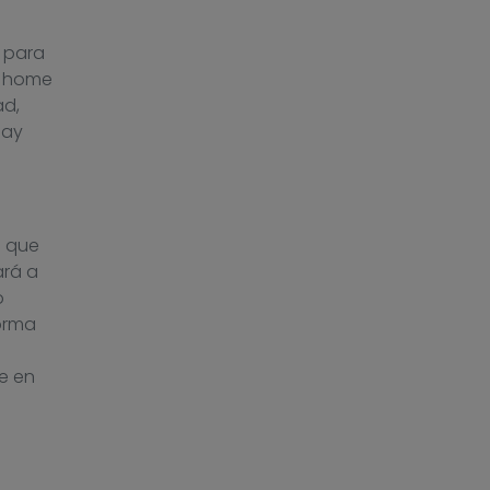
o para
as home
ad,
Hay
s que
ará a
o
forma
e
ne en