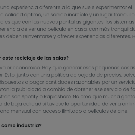
una experiencia diferente a la que suele experimentar el
a calidad óptima, un sonido increíble y un lugar tranquil
idad es que con las nuevas pantallas gigantes, los sistem
xperiencia de ver una película en casa, con más tranquilid
nes deben reinventarse y ofrecer experiencias diferentes. 
este reciclaje de las salas?
su valor económico. Hay que generar esas pequeñas cosa
r. Esto, junto con una política de bajada de precios, salv
 dispuestas a pagar cantidades razonables por un servici
ptan la publicidad a cambio de obtener ese servicio de 
stran son Spotify o Rapidshare. No creo que mucha gent
 de baja calidad si tuviese la oportunidad de verla on li
plana mensual con acceso ilimitado a películas de cine.
 como industria?