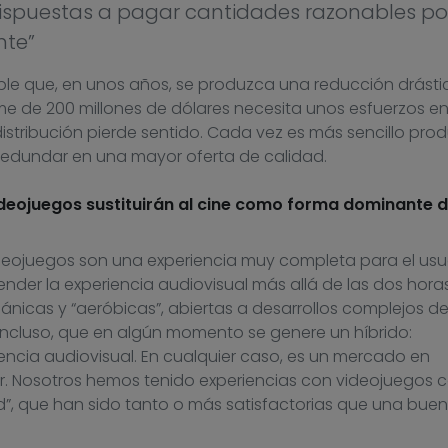
dispuestas a pagar cantidades razonables po
nte”
ble que, en unos años, se produzca una reducción drásti
filme de 200 millones de dólares necesita unos esfuerzos 
distribución pierde sentido. Cada vez es más sencillo prod
redundar en una mayor oferta de calidad.
ideojuegos sustituirán al cine como forma dominante 
eojuegos son una experiencia muy completa para el usuar
tender la experiencia audiovisual más allá de las dos hora
ánicas y “aeróbicas”, abiertas a desarrollos complejos d
 incluso, que en algún momento se genere un híbrido:
ncia audiovisual. En cualquier caso, es un mercado en
ar. Nosotros hemos tenido experiencias con videojuegos
lid”, que han sido tanto o más satisfactorias que una bue