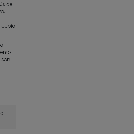
nús de
va,
a copia
na
mento
s son
o