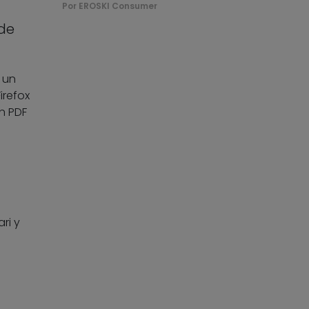
Por EROSKI Consumer
 de
 un
irefox
n PDF
ri y