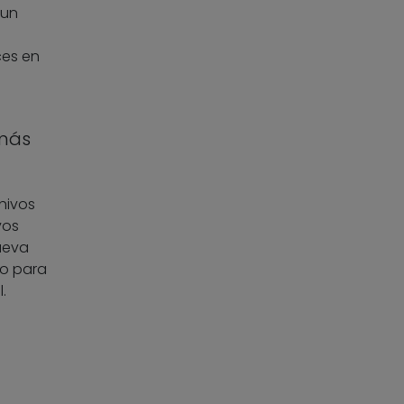
 un
ces en
 más
chivos
vos
ueva
go para
.