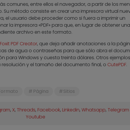
s comunes, entre ellos el navegador, a partir de los me
o. Su método consiste en crear una impresora virtual nue
 el usuario debe proceder como si fuera a imprimir un
ar la impresora «PDF» para que, en lugar de obtener un
ndiente archivo en este formato.
Foxit PDF Creator
, que deja añadir anotaciones a la pági
marcas de agua o contraseñas para que sólo abra el docu
ión para Windows y cuesta treinta dólares. Otros ejemplo
a resolución y el tamaño del documento final, o
CutePDF
.
Formato
Página
Sitios
gram
,
X
,
Threads
,
Facebook
,
Linkedin
,
Whatsapp
,
Telegram
Youtube