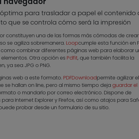
l navegador
n óptima para trasladar a papel el contenido
o que se controla cómo será la impresión
r constituyen una de las formas más cómodas de crear
so se agiliza sobremanera.
Loop
cumple esta función en F
 como combinar diferentes páginas web para elaborar u
 elementos. Otra opción es
Pdfit
, que también facilita la
n, ya sea JPG o PNG.
inas web a este formato.
PDFDownload
permite agilizar el
e se hallan on line, pero al mismo tiempo deja
guardar el
 formato o mandarlo por correo electrónico. Dispone de
ara Internet Explorer y Firefox, así como atajos para Safa
uede probar desde un formulario de su sitio.