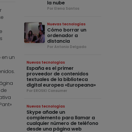
la nube
Por Elena Santos
r
se
Nuevas tecnologías
Cómo borrar un
e
ordenador a
s
distancia
Por Antonio Delgado
 en un
Nuevas tecnologías
España es el primer
enidos.
proveedor de contenidos
textuales de la biblioteca
página
digital europea «Europeana»
 de
Por EROSKI Consumer
ativa
Pant»
Nuevas tecnologías
Skype añade un
complemento para llamar a
cualquier número de teléfono
desde una página web