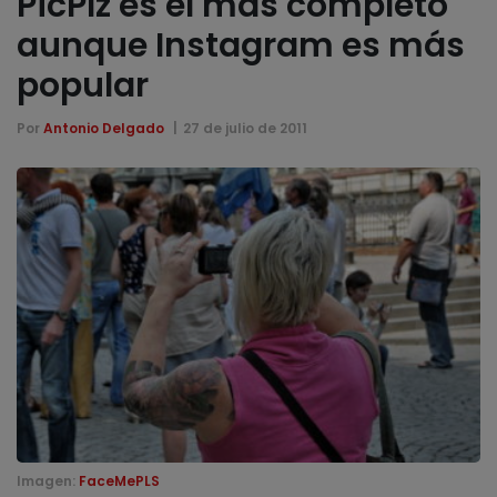
PicPlz es el más completo
aunque Instagram es más
popular
Por
Antonio Delgado
27 de julio de 2011
Imagen:
FaceMePLS