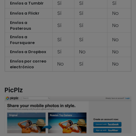
Sí
Sí
Sí
Envíos a Tumblr
Sí
Sí
No
Envíos a Flickr
Envíos a
Sí
Sí
No
Posterous
Envíos a
Sí
Sí
No
Foursquare
Sí
No
No
Envíos a Dropbox
Envíos por correo
No
Sí
No
electrónico
PicPlz