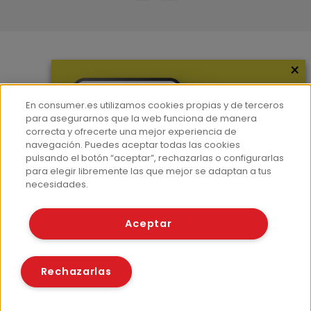
×
Más información
¿Quiénes somos?
En consumer.es utilizamos cookies propias y de terceros
Hemeroteca
para asegurarnos que la web funciona de manera
correcta y ofrecerte una mejor experiencia de
Contacto
navegación. Puedes aceptar todas las cookies
pulsando el botón “aceptar”, rechazarlas o configurarlas
Prensa
para elegir libremente las que mejor se adaptan a tus
Corpus Lingüístico Consumer
necesidades.
© Fundación EROSKI
Aceptar
Aviso legal
Políticas de privacidad
Políticas de cookies
Rechazarlas