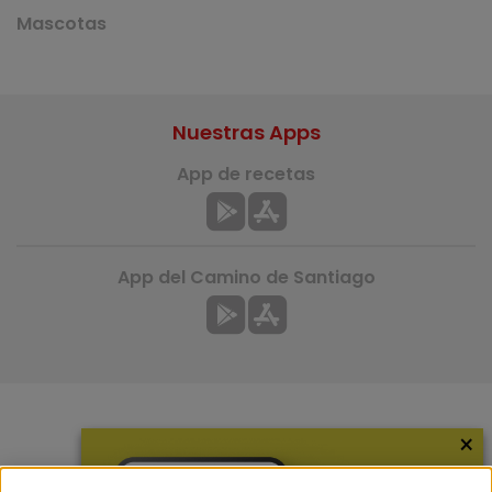
Mascotas
Nuestras Apps
App de recetas
App del Camino de Santiago
×
Más información
¿Quiénes somos?