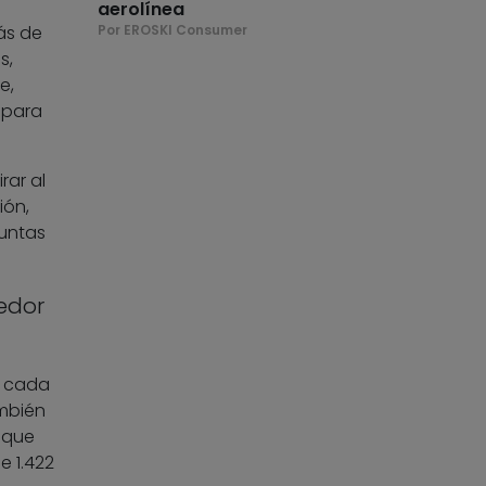
aerolínea
ás de
Por EROSKI Consumer
s,
e,
 para
rar al
ión,
guntas
edor
r cada
ambién
 que
 1.422