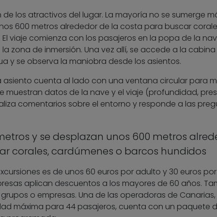
n de los atractivos del lugar. La mayoría no se sumerge m
nos 600 metros alrededor de la costa para buscar corale
l viaje comienza con los pasajeros en la popa de la nav
la zona de inmersión. Una vez allí, se accede a la cabina
a y se observa la maniobra desde los asientos.
da asiento cuenta al lado con una ventana circular para mi
se muestran datos de la nave y el viaje (profundidad, pres
ealiza comentarios sobre el entorno y responde a las pre
metros y se desplazan unos 600 metros alred
car corales, cardúmenes o barcos hundidos
excursiones es de unos 60 euros por adulto y 30 euros po
mpresas aplican descuentos a los mayores de 60 años. T
a grupos o empresas. Una de las operadoras de Canarias,
ad máxima para 44 pasajeros, cuenta con un paquete de