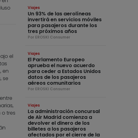
o en
cluso
Viajes
Un 93% de las aerolíneas
invertirá en servicios móviles
para pasajeros durante los
tres próximos años
Por EROSKI Consumer
Viajes
ajo el
El Parlamento Europeo
tas
aprueba el nuevo acuerdo
, en
para ceder a Estados Unidos
datos de los pasajeros
, se
aéreos comunitarios
Por EROSKI Consumer
 entre
arias,
Viajes
La administración concursal
 o tres
de Air Madrid comienza a
devolver el dinero de los
tán
billetes a los pasajeros
afectados por el cierre de la