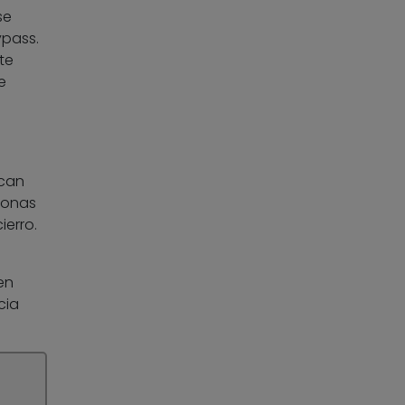
se
ypass.
te
e
zcan
rsonas
erro.
en
cia