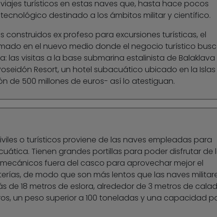
os viajes turísticos en estas naves que, hasta hace pocos
tecnológico destinado a los ámbitos militar y científico.
 construidos ex profeso para excursiones turísticas, el
rmado en el nuevo medio donde el negocio turístico bus
las visitas a la base submarina estalinista de Balaklava
oseidón Resort, un hotel subacuático ubicado en la Islas F
n de 500 millones de euros- así lo atestiguan.
iviles o turísticos proviene de las naves empleadas para
cuática. Tienen grandes portillas para poder disfrutar de 
s mecánicos fuera del casco para aprovechar mejor el
erías, de modo que son más lentos que las naves militare
s de 18 metros de eslora, alrededor de 3 metros de calad
tros, un peso superior a 100 toneladas y una capacidad p
.