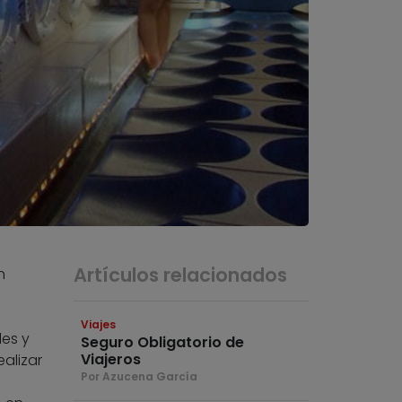
Artículos relacionados
n
Viajes
les y
Seguro Obligatorio de
Viajeros
alizar
Por Azucena García