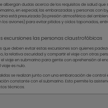
 albergan dudas acerca de los requisitos de salud que 
bmarino, en especial, las embarazadas y personas con b
bina está presurizada (la presión atmosférica del ambien
los aviones) para evitar pitidos y oídos taponados, entr
as excursiones las personas claustrofóbicas
as que deben evitar estas excursiones son quienes pade
do, la relativa oscuridad y compartir el viaje con otras pe
l viaje en submarino para gente con aprehensión al enci
 viaje es nulo.
salidas se realizan junto con una embarcación de control 
ión constante con el submarino. Esto permite la asisten
tos técnicos.