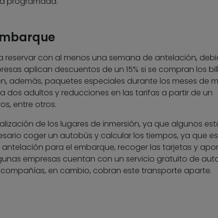
iva programada.
 embarque
a reservar con al menos una semana de antelación, debi
sas aplican descuentos de un 15% si se compran los bil
nen, además, paquetes especiales durante los meses de 
a dos adultos y reducciones en las tarifas a partir de un
s, entre otros.
calización de los lugares de inmersión, ya que algunos es
esario coger un autobús y calcular los tiempos, ya que es
 antelación para el embarque, recoger las tarjetas y apor
lgunas empresas cuentan con un servicio gratuito de au
as compañías, en cambio, cobran este transporte aparte.