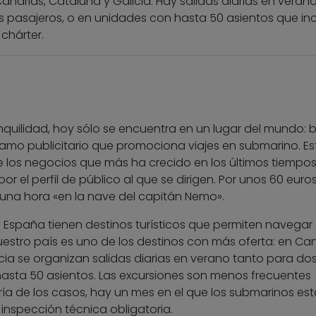
Canarias, Cataluña y Galicia. Hay salidas diarias en veran
s pasajeros, o en unidades con hasta 50 asientos que in
chárter.
anquilidad, hoy sólo se encuentra en un lugar del mundo: b
lamo publicitario que promociona viajes en submarino. Es
e los negocios que más ha crecido en los últimos tiempos
por el perfil de público al que se dirigen. Por unos 60 euros
 una hora «en la nave del capitán Nemo».
 y España tienen destinos turísticos que permiten navegar
uestro país es uno de los destinos con más oferta: en Can
ia se organizan salidas diarias en verano tanto para dos
asta 50 asientos. Las excursiones son menos frecuentes
oría de los casos, hay un mes en el que los submarinos es
inspección técnica obligatoria.