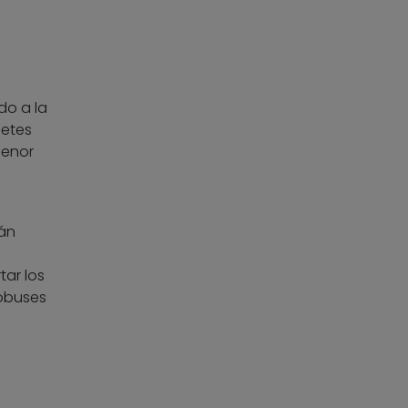
do a la
letes
menor
tán
tar los
tobuses