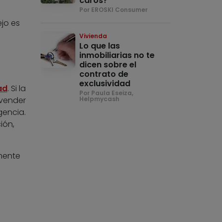
caros?
Por EROSKI Consumer
ejo es
Vivienda
Lo que las
inmobiliarias no te
dicen sobre el
contrato de
exclusividad
ad
. Si la
Por Paula Eseiza,
Helpmycash
 vender
gencia.
ión,
lmente