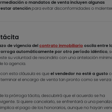
ermediación o mandatos de venta incluyen algunas
restar atención
para evitar disconformidades o malente
tácita
lazo de vigencia del
contrato inmobiliario
oscila entre l
rorroga automáticamente por otro período idéntico
, 
este su voluntad de rescindirlo con una antelación mínim
e la agencia.
n con esta cláusula es que
el vendedor no esté a gusto
c
a terminar el encargo de venta tan pronto como se venza 
de la prórroga tácita, descubrirá que el acuerdo se ha
vigente. Si quiere cancelarlo, se enfrentará a una penaliz
, implica el pago de los honorarios, aunque no hayan ven