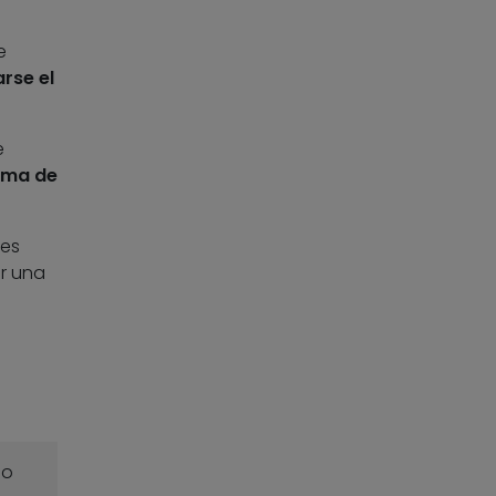
e
rse el
e
irma de
 es
ir una
o