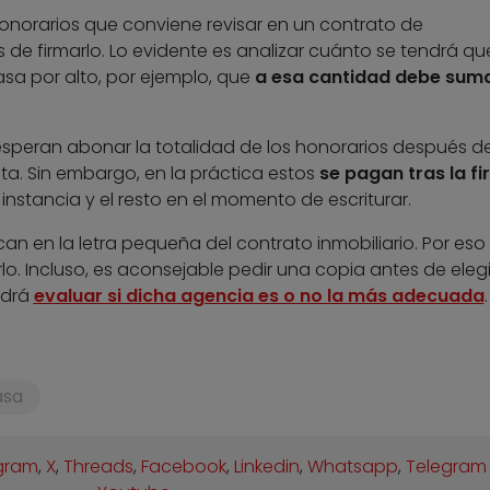
honorarios que conviene revisar en un contrato de
s de firmarlo. Lo evidente es analizar cuánto se tendrá qu
sa por alto, por ejemplo, que
a esa cantidad debe suma
speran abonar la totalidad de los honorarios después d
ta. Sin embargo, en la práctica estos
se pagan tras la f
 instancia y el resto en el momento de escriturar.
can en la letra pequeña del contrato inmobiliario. Por eso
rlo. Incluso, es aconsejable pedir una copia antes de eleg
podrá
evaluar si dicha agencia es o no la más adecuada
.
asa
gram
,
X
,
Threads
,
Facebook
,
Linkedin
,
Whatsapp
,
Telegram