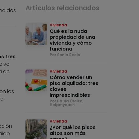
Artículos relacionados
ndidos
Vivienda
Qué es la nuda
propiedad de una
vivienda y cómo
funciona
Por Sonia Recio
os tres
salvo
a de
Vivienda
Cómo vender un
piso alquilado: tres
claves
on los
imprescindibles
el
Por Paula Eseiza,
Helpmycash
Vivienda
ación
¿Por qué los pisos
altos son más
dido