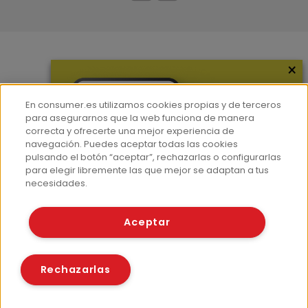
×
Más información
¿Quiénes somos?
En consumer.es utilizamos cookies propias y de terceros
Hemeroteca
para asegurarnos que la web funciona de manera
correcta y ofrecerte una mejor experiencia de
Contacto
navegación. Puedes aceptar todas las cookies
pulsando el botón “aceptar”, rechazarlas o configurarlas
Prensa
para elegir libremente las que mejor se adaptan a tus
Corpus Lingüístico Consumer
necesidades.
© Fundación EROSKI
Aceptar
Aviso legal
Políticas de privacidad
Políticas de cookies
Rechazarlas