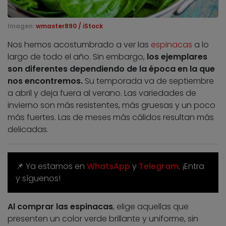
Imagen:
wmaster890 / iStock
Nos hemos acostumbrado a ver las
espinacas
a lo
largo de todo el año. Sin embargo,
los ejemplares
son diferentes dependiendo de la época en la que
nos encontremos.
Su temporada va de septiembre
a abril y deja fuera al verano. Las variedades de
invierno son más resistentes, más gruesas y un poco
más fuertes. Las de meses más cálidos resultan más
delicadas.
📌 Ya estamos en
WhatsApp
y
Telegram
. ¡Entra
y síguenos!
Al comprar las espinacas
, elige aquellas que
presenten un color verde brillante y uniforme, sin