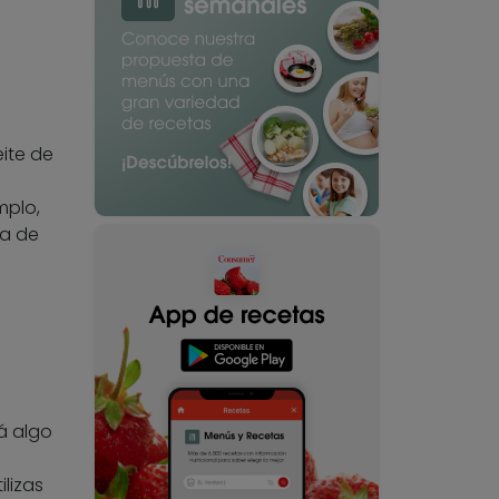
eite de
mplo,
ta de
á algo
lizas