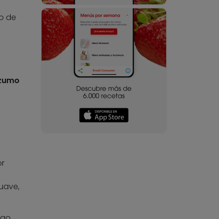
o de
zumo
or
uave,
go,