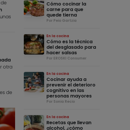
 de
Cómo cocinar la
carne para que
n
quede tierna
gunas
Por Peio Gartzia
En la cocina
Cómo es la técnica
del desglasado para
hacer salsas
Por EROSKI Consumer
onada
r otra
En la cocina
Cocinar ayuda a
prevenir el deterioro
cognitivo en las
tes de
personas mayores
Por Sonia Recio
En la cocina
Recetas que llevan
alcohol, ¿cómo