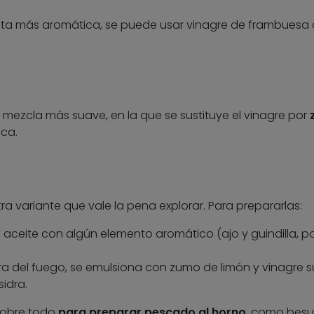
eta más aromática, se puede usar vinagre de frambuesa 
 mezcla más suave, en la que se sustituye el vinagre por
ica.
a variante que vale la pena explorar. Para prepararlas:
 aceite con algún elemento aromático (ajo y guindilla, p
a del fuego, se emulsiona con zumo de limón y vinagre s
idra.
 sobre todo
para preparar pescado al horno
, como besu