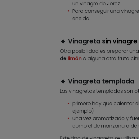
un vinagre de Jerez.
Para conseguir una vinagr
eneldo.
🔸 Vinagreta s
in vinagre
Otra posibilidad es preparar una
de
limón
o alguna otra fruta cítr
🔸 Vinagreta templada
Las vinagretas templadas son otr
primero hay que calentar el
ejemplo).
una vez aromatizado y fuer
como el de manzana o de s
Este tipo de vinagreta se utiliza