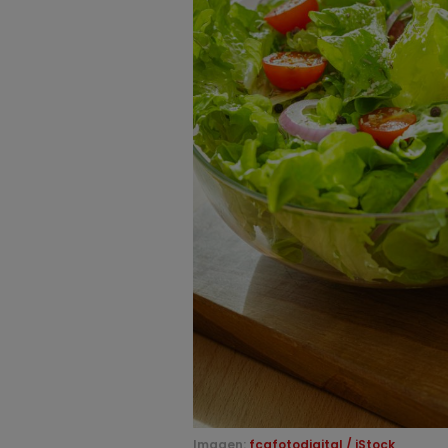
Imagen:
fcafotodigital / iStock