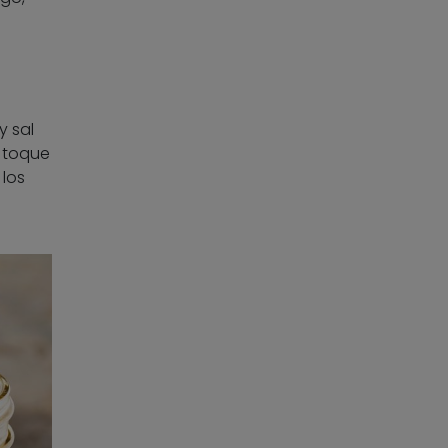
y sal
 toque
 los