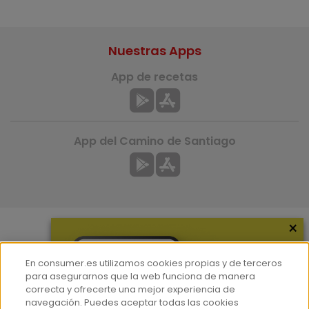
Nuestras Apps
App de recetas
App del Camino de Santiago
×
Más información
En consumer.es utilizamos cookies propias y de terceros
¿Quiénes somos?
para asegurarnos que la web funciona de manera
correcta y ofrecerte una mejor experiencia de
Hemeroteca
navegación. Puedes aceptar todas las cookies