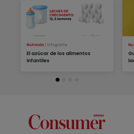
Nutrición
Infografía
Nu
El azúcar de los alimentos
G
infantiles
l