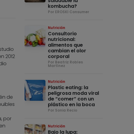
saludable la
kombucha?
Por EROSKI Consumer
Nutrición
Consultorio
nutricional:
alimentos que
studio
cambian el olor
en 2012
corporal
Por Beatriz Robles
dio
Martínez
Nutrición
Plastic eating: la
peligrosa moda viral
ién de
de “comer” con un
buibles
plástico en la boca
Por Sonia Recio
, por
en
Nutrición
Bajo la lupa:
s