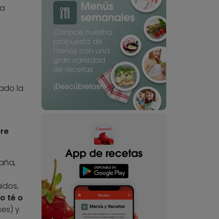
la
iado la
ere
aña,
idos,
o té o
ses) y