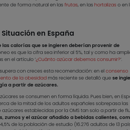
ente de forma natural en las
frutas
, en las
hortalizas
o en 
Situación en España
 las calorías que se ingieren deberían provenir de
óneo es que la cifra sea inferior al 5%, tal y como ha ampl
 en el artículo ‘
¿Cuánto azúcar debemos consumir?
‘.
 supera con creces esta recomendación: en el
consenso
iento de la obesidad
más reciente se detalló que
se ingi
gía a partir de azúcares.
zúcares se consumen en forma líquida. Pues bien, en Esp
cerca de la mitad de los adultos españoles sobrepasa las
zúcares establecidas por la OMS tan solo a partir de flu
, zumos y el azúcar añadido a bebidas calientes, com
,5% de la población de estudio (16.276 adultos de 13 paí