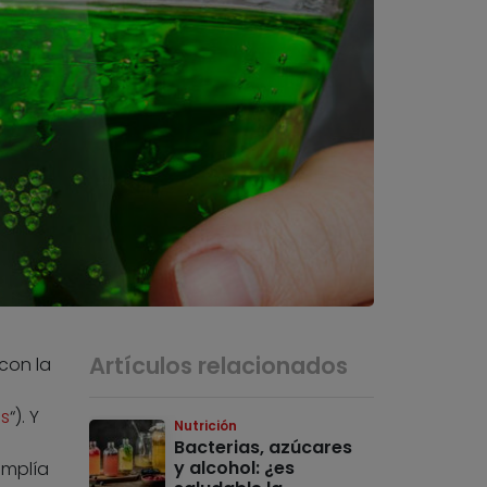
Artículos relacionados
con la
os
“). Y
Nutrición
Bacterias, azúcares
y alcohol: ¿es
amplía