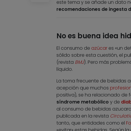
este tema y se añade un dato n
recomendaciones de ingesta de
No es buena idea hid
El consumo de
azúcar
es «un det
sólido sobre esta cuestión, el 
(revista
BMJ
). Pero más problem
líquido.
La toma frecuente de bebidas 
acepción que muchos
profesion
positiva), se ha relacionado de 
síndrome metabólico
y de
diab
al consumo de bebidas azucarad
publicada en la revista
Circulati
tanto, que entidades como el
Fo
«evitar» estas bebidas. Según la 