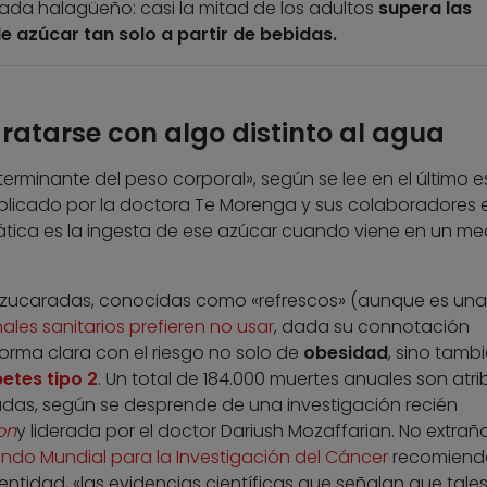
ada halagüeño: casi la mitad de los adultos
supera las
 azúcar tan solo a partir de bebidas.
ratarse con algo distinto al agua
erminante del peso corporal», según se lee en el último e
publicado por la doctora Te Morenga y sus colaboradores 
ática es la ingesta de ese azúcar cuando viene en un me
azucaradas, conocidas como «refrescos» (aunque es una
ales sanitarios prefieren no usar
, dada su connotación
forma clara con el riesgo no solo de
obesidad
, sino tamb
etes tipo 2
. Un total de 184.000 muertes anuales son atri
as, según se desprende de una investigación recién
on
y liderada por el doctor Dariush Mozaffarian. No extraña
ndo Mundial para la Investigación del Cáncer
recomiend
entidad, «las evidencias científicas que señalan que tale