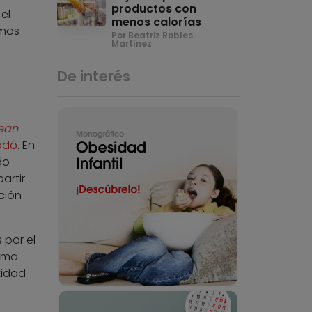
productos con
el
menos calorías
umos
Por Beatriz Robles
Martínez
De interés
ean
adó
. En
do
artir
ción
 por el
orma
tidad