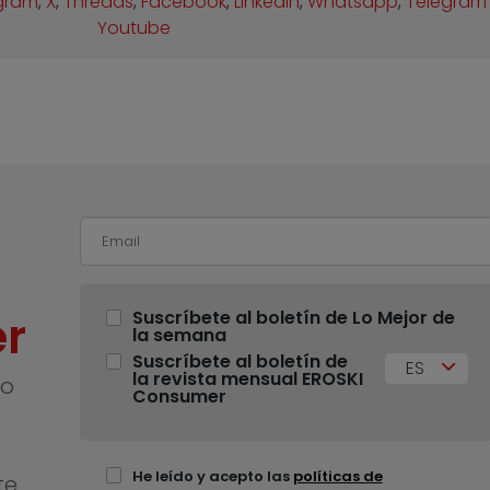
gram
,
X
,
Threads
,
Facebook
,
Linkedin
,
Whatsapp
,
Telegram
Youtube
r
Suscríbete al boletín de Lo Mejor de
la semana
Suscríbete al boletín de
ES
la revista mensual EROSKI
no
Consumer
He leído y acepto las
políticas de
te