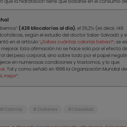
ir en que la hidratación tiene que basarse en el consumo d
ohol
bebemos”
(428 kilocalorías al día)
, el 35,2% (es decir, 149
lcohólicas, según el estudio del doctor Salas-Salvadó y s
ó en el artículo ‘
¿Sabes cuántas calorías bebes?
‘, se e
mejorar. Esta afirmación no se hace solo por el efecto d
rol del peso corporal, sino sobre todo por el papel negati
erce en numerosas condiciones y trastornos, y lo que
ar
. Tal y como señaló en 1996 la Organización Mundial de
, mejor
“.
Calorías
Diabetes
Obesidad