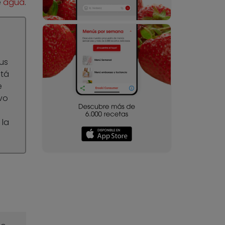
e
agua
.
us
stá
e
vo
 la