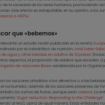
 de la saciedad de los seres humanos, promoviendo así 
s». Este efecto es extrapolable, en su opinión, a los z
aseros o «100%»
.
zúcar que «bebemos»
 relevante un estudio recién publicado en la revista
Europ
rdinado por el catedrático de nutrición
Jordi Salas-Salv
 de agua y otras bebidas en adultos de 13 países
‘ (inclui
tros aspectos, la proporción de adultos que exceden, a p
ngesta de «azúcares libres»
establecida por la Organiza
 son los azúcares añadidos a los alimentos o a las bebidas
or el consumidor, además de los azúcares presentes de f
, también, los zumos de frutas, aunque sean
caseros
. La en
cumento ‘
Sugar reduction. Responding to the Challenge
‘
endo al reto), opina de igual manera. Estas entidades no