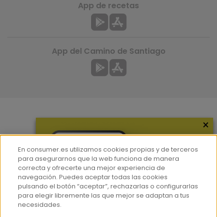
App de recetas
App del Camino de Santiago
×
Más información
¿Quiénes somos?
En consumer.es utilizamos cookies propias y de terceros
Hemeroteca
para asegurarnos que la web funciona de manera
correcta y ofrecerte una mejor experiencia de
Contacto
navegación. Puedes aceptar todas las cookies
pulsando el botón “aceptar”, rechazarlas o configurarlas
Prensa
para elegir libremente las que mejor se adaptan a tus
Corpus Lingüístico Consumer
necesidades.