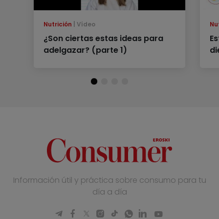
Nutrición
Vídeo
Nu
¿Son ciertas estas ideas para
Es
adelgazar? (parte 1)
di
Información útil y práctica sobre consumo para tu
día a día