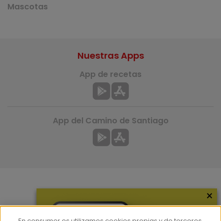
Mascotas
Nuestras Apps
App de recetas
App del Camino de Santiago
×
Más información
¿Quiénes somos?
En consumer.es utilizamos cookies propias y de terceros