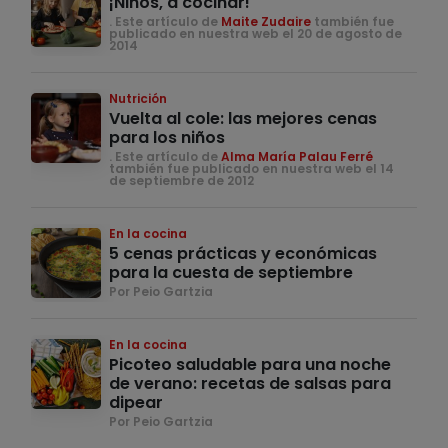
¡Niños, a cocinar!
. Este artículo de
Maite Zudaire
también fue
publicado en nuestra web el 20 de agosto de
2014
Nutrición
Vuelta al cole: las mejores cenas
para los niños
. Este artículo de
Alma María Palau Ferré
también fue publicado en nuestra web el 14
de septiembre de 2012
En la cocina
5 cenas prácticas y económicas
para la cuesta de septiembre
Por Peio Gartzia
En la cocina
Picoteo saludable para una noche
de verano: recetas de salsas para
dipear
Por Peio Gartzia