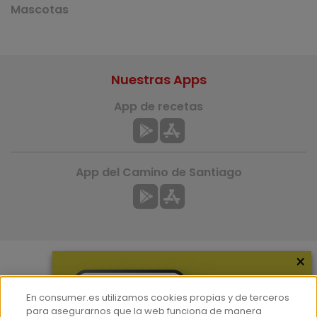
Mascotas
Nuestras Apps
App de recetas
App del Camino de Santiago
×
Más información
En consumer.es utilizamos cookies propias y de terceros
¿Quiénes somos?
para asegurarnos que la web funciona de manera