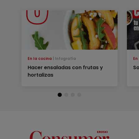
En la cocina
Infografía
En
Hacer ensaladas con frutas y
So
hortalizas