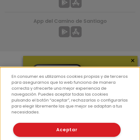
App del Camino de Santiago
×
Más información
En consumer.es utilizamos cookies propias y de terceros
¿Quiénes somos?
para asegurarnos que la web funciona de manera
correcta y ofrecerte una mejor experiencia de
Hemeroteca
navegación. Puedes aceptar todas las cookies
Contacto
pulsando el botón “aceptar”, rechazarlas o configurarlas
para elegir libremente las que mejor se adaptan a tus
Prensa
necesidades.
Corpus Lingüístico Consumer
Aceptar
© Fundación EROSKI