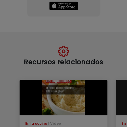
Recursos relacionados
En la cocina
Vídeo
En