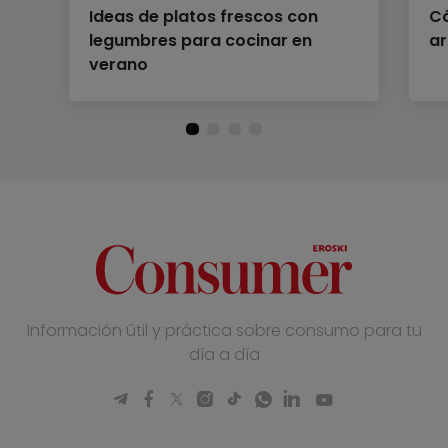
Ideas de platos frescos con
Có
legumbres para cocinar en
ar
verano
Información útil y práctica sobre consumo para tu
día a día