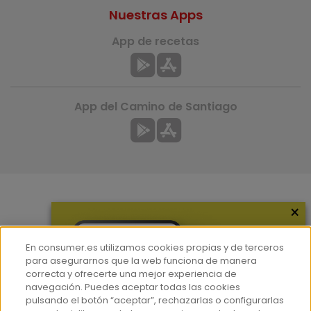
Nuestras Apps
App de recetas
App del Camino de Santiago
×
Más información
¿Quiénes somos?
En consumer.es utilizamos cookies propias y de terceros
Hemeroteca
para asegurarnos que la web funciona de manera
correcta y ofrecerte una mejor experiencia de
Contacto
navegación. Puedes aceptar todas las cookies
pulsando el botón “aceptar”, rechazarlas o configurarlas
Prensa