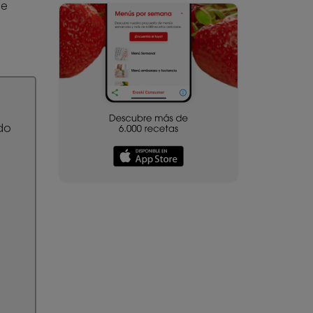
se
do