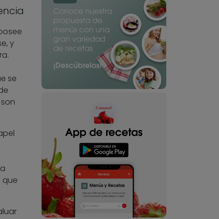
rencia
 posee
e, y
ra.
ue se
 de
 son
apel
ta
á que
aluar