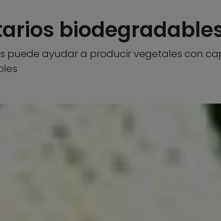
arios biodegradable
as puede ayudar a producir vegetales con ca
bles
7