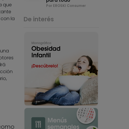
para todo
ta que
Por EROSKI Consumer
tante
De interés
 con la
 una
otores
drá
ucción
io,
l
 como