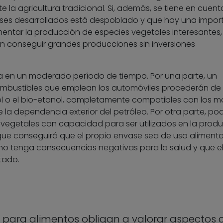
e la agricultura tradicional. Si, además, se tiene en cuen
íses desarrollados está despoblado y que hay una impor
mentar la producción de especies vegetales interesantes,
 conseguir grandes producciones sin inversiones
a en un moderado período de tiempo. Por una parte, un
ombustibles que emplean los automóviles procederán de
el o el bio-etanol, completamente compatibles con los m
la dependencia exterior del petróleo. Por otra parte, po
vegetales con capacidad para ser utilizados en la prod
ue conseguirá que el propio envase sea de uso alimentar
, no tenga consecuencias negativas para la salud y que e
tado.
s para alimentos obligan a valorar aspectos