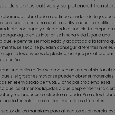
sticidas en los cultivos y su potencial transfe
elaborando sobre todo a partir de almidón de trigo, que
 que pueda tener una acción nutritiva necesita melificars
producto con agua y calentando a una cierta temperatu
bergar agua en su interior, se hincha y da lugar a una
tica que le permite ser moldeado y adaptado a la forma q
ormente, se seca, se pueden conseguir diferentes niveles
mejan a los envases de plástico, aunque por ahora aún
rotección.
igue una película fina se produce un material similar al p
s que si el grosor es mayor se pueden obtener materiales
as en el envasado de fruta. El principal problema es la
lica que los alimentos líquidos o que desprenden una cier
ctar y reblandecer la estructura creada. Para ellos habr
ione la tecnología o emplear materiales diferentes.
 sector de los materiales para alimentos es primordial ev