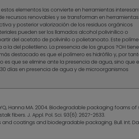
e estos elementos las convierte en herramientas interesan
de recursos renovables y se transforman en herramientas
ctiva y posterior valorización de los residuos orgánicos
riales pueden ser los llamados alcohol polivinílico o
artir del acetato de polivinilo o polietanoato. Este políme
 a la del polietileno. La presencia de los grupos ?OH tiene
más destacado es que el polímero es hidrófilo y, por tant
no es que se elimine ante la presencia de agua, sino que 
30 días en presencia de agua y de microorganismos
 YQ, Hanna MA. 2004. Biodegradable packaging foams of 
lk fibers. J. Appl. Pol. Sci. 93(6): 2627-2633.
ms and coatings and biodegradable packaging. Bull. Int. Dai