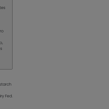
tes
ro
o,
es
starch
ry Fed.