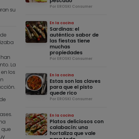
pescado
Por EROSKI Consumer
ran su
En la cocina
Sardinas: el
 de
auténtico sabor de
las fiestas tiene
lizaba
muchas
propiedades
 han
Por EROSKI Consumer
nto. La
en los
En la cocina
en
Estas son las claves
cción.
para que el pisto
quede rico
ede
Por EROSKI Consumer
ases.
En la cocina
Platos deliciosos con
ema
calabacín: una
, que
hortaliza que vale
uy