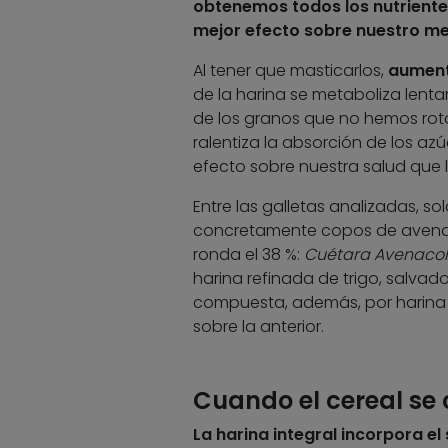
obtenemos todos los
nutrient
mejor efecto sobre nuestro m
Al tener que masticarlos,
aument
de la harina se metaboliza lenta
de los granos que no hemos roto
ralentiza la absorción de los azú
efecto sobre nuestra salud que l
Entre las galletas analizadas, s
concretamente copos de avena,
ronda el 38 %:
Cuétara Avenacol
harina refinada de trigo, salvad
compuesta, además, por harina in
sobre la anterior.
Cuando el cereal se 
La harina integral incorpora e