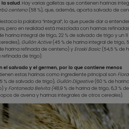
 la salud
. Hay varias galletas que contienen harinas integ
rbú centeno
(58 %), que, además, aporta salvado de cen
estaca la palabra “integral”, lo que puede dar a entende
es, pero en realidad está mezclada con harinas refinadas
e harina integral de trigo, 22 % de salvado de trigo y un 11
cereales),
Gullón Active
(45 % de harina integral de trigo, 
de harina refinada de centeno) y
Eroski Basic
(54,5 % de h
a refinada de trigo).
ran el salvado y el germen, por lo que contiene menos
ntienen estas harinas como ingrediente principal son
Flora
,5 % de salvado de trigo),
Gullón Digestive
(60 % de harin
o) y
Fontaneda Belvita (
48,9 % de harina de trigo, 6,3 % de
e copos de avena y harinas integrales de otros cereales).