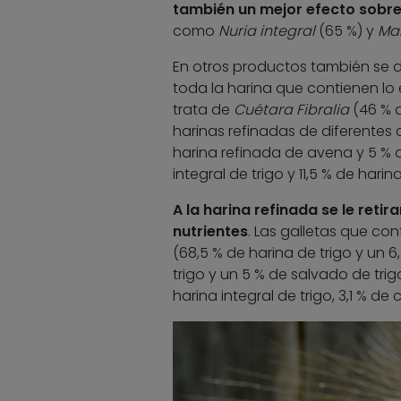
también un mejor efecto sobre
como
Nuria integral
(65 %) y
Ma
En otros productos también se d
toda la harina que contienen lo 
trata de
Cuétara Fibralia
(46 % d
harinas refinadas de diferentes 
harina refinada de avena y 5 % 
integral de trigo y 11,5 % de harin
A la harina refinada se le reti
nutrientes
. Las galletas que co
(68,5 % de harina de trigo y un 6
trigo y un 5 % de salvado de trig
harina integral de trigo, 3,1 % d