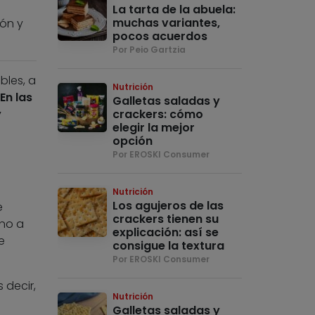
La tarta de la abuela:
muchas variantes,
ión y
pocos acuerdos
Por Peio Gartzia
bles, a
Nutrición
En las
Galletas saladas y
y
crackers: cómo
elegir la mejor
opción
Por EROSKI Consumer
Nutrición
Los agujeros de las
e
crackers tienen su
rno a
explicación: así se
e
consigue la textura
Por EROSKI Consumer
s decir,
Nutrición
Galletas saladas y