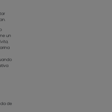
tar
an.
o
ene un
vita
,
arina
cuando
ativa
ada de