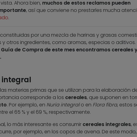
vista. Ahora bien,
muchos de estos reclamos pueden
importante
, así que conviene no prestarles mucha atenc
tado
.
án constituidas por una mezcla de harinas y grasas comesti
 y otros ingredientes, como aromas, especias o aditivos.
ra Guía de Compra de este mes encontramos cereales 
.
 integral
s materias primas que se utilizan para la elaboración d
portancia corresponde a los
cereales
, que suponen en to
cto
. Por ejemplo, en
Nuria integral
o en
Flora fibra
, estos s
re el 65 % y el 69 %, respectivamente.
nal, lo más interesante es consumir
cereales integrales
, e
curre, por ejemplo, en los copos de avena. De este modo,