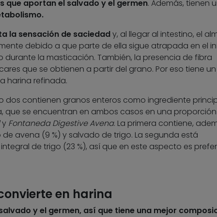
es que aportan el salvado y el germen
. Además, tienen 
etabolismo.
a la sensación de saciedad
y, al llegar al intestino, el a
mente debido a que parte de ella sigue atrapada en el int
 durante la masticación. También, la presencia de fibra
cares que se obtienen a partir del grano. Por eso tiene un
a harina refinada.
olo dos contienen granos enteros como ingrediente princip
 que se encuentran en ambos casos en una proporción
y
Fontaneda Digestive Avena
. La primera contiene, ade
o de avena (9 %) y salvado de trigo. La segunda está
tegral de trigo (23 %), así que en este aspecto es prefer
convierte en harina
l salvado y el germen, así que tiene una mejor composi