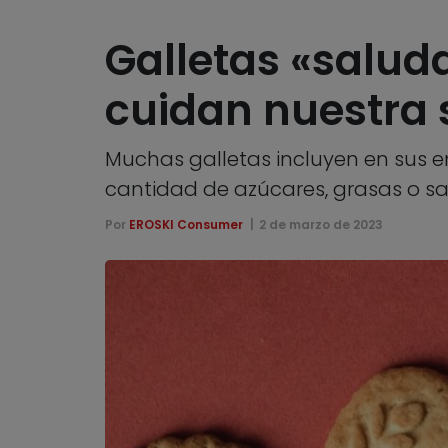
Galletas «salud
cuidan nuestra 
Muchas galletas incluyen en sus 
cantidad de azúcares, grasas o sal
Por
EROSKI Consumer
2 de marzo de 2023