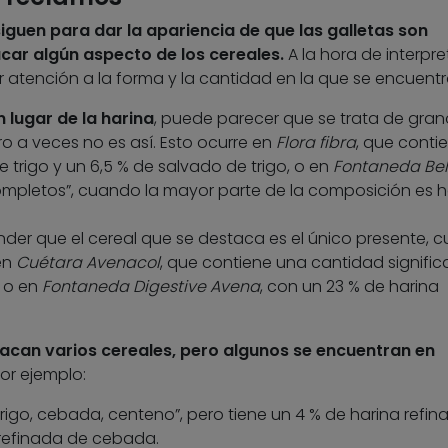
iguen para dar la apariencia de que las galletas son
car algún aspecto de los cereales.
A la hora de interpre
 atención a la forma y la cantidad en la que se encuentr
n lugar de la harina
, puede parecer que se trata de gran
ro a veces no es así. Esto ocurre en
Flora fibra
, que conti
e trigo y un 6,5 % de salvado de trigo, o en
Fontaneda Bel
mpletos”, cuando la mayor parte de la composición es h
er que el cereal que se destaca es el único presente, 
en
Cuétara Avenacol
, que contiene una cantidad signific
, o en
Fontaneda Digestive Avena
, con un 23 % de harina
tacan varios cereales, pero algunos se encuentran en
or ejemplo:
rigo, cebada, centeno”, pero tiene un 4 % de harina refin
 refinada de cebada.