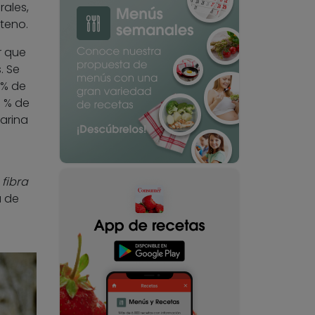
rales,
teno.
r que
. Se
 % de
5 % de
arina
 fibra
a de