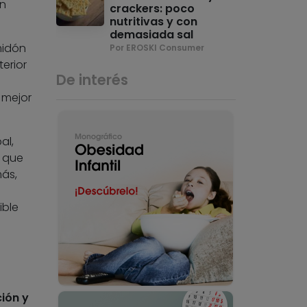
un
crackers: poco
nutritivas y con
demasiada sal
lmidón
Por EROSKI Consumer
erior
De interés
 mejor
al,
 que
más,
ible
ción y