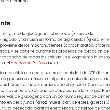
eguir el ritmo.
ante
a en forma de glucógeno sobre todo (reserva de
 hígado, y también en forma de triglicéridos (grasa en el 
 proviene de los macronutrientes (carbohidratos, proteín
idos, y se obtiene durante los procesos de oxidación de 
mitocondria de todas las células. En el organismo la energ
la, el
adenosintrifosfato
(ATP).
ir a las células la energía, pero la cantidad de ATP dispon
va de glucosa en músculo e hígado, también tiene su peri
o dos horas tras haber comenzado el ejercicio. Cuanto ma
co, mayor es la velocidad de utilización de la energía. Por
 reservas de glucógeno con un consumo regular de alime
nto en desayunos (arroz, muesli, pan, cereales, galletas
, fruta desecada, barritas energéticas, pastelitos de arro