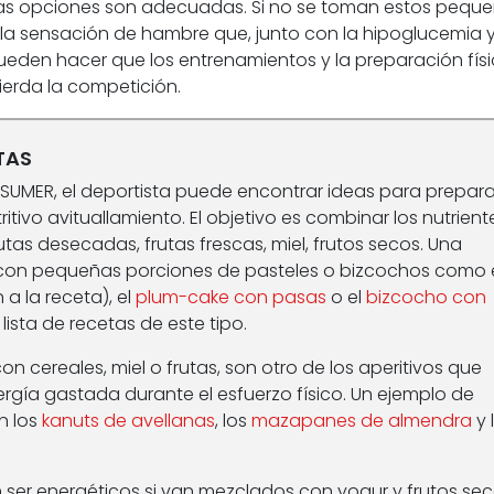
as opciones son adecuadas. Si no se toman estos pequ
 la sensación de hambre que, junto con la hipoglucemia y
ueden hacer que los entrenamientos y la preparación físi
ierda la competición.
TAS
NSUMER, el deportista puede encontrar ideas para prepara
tritivo avituallamiento. El objetivo es combinar los nutrient
utas desecadas, frutas frescas, miel, frutos secos. Una
con pequeñas porciones de pasteles o bizcochos como 
 a la receta), el
plum-cake con pasas
o el
bizcocho con
lista de recetas de este tipo.
n cereales, miel o frutas, son otro de los aperitivos que
rgía gastada durante el esfuerzo físico. Un ejemplo de
n los
kanuts de avellanas
, los
mazapanes de almendra
y 
 ser energéticos si van mezclados con yogur y frutos se