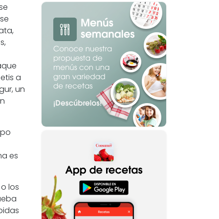
se
 se
ata,
s,
taque
etis a
gur, un
an
mpo
ma es
 o los
rueba
bidas