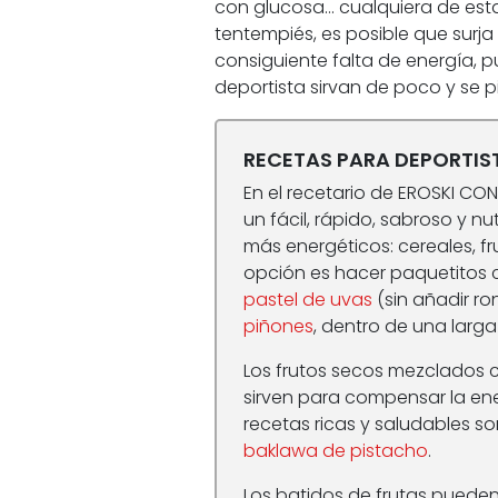
con glucosa… cualquiera de est
tentempiés, es posible que surja
consiguiente falta de energía, p
deportista sirvan de poco y se p
RECETAS PARA DEPORTIS
En el recetario de EROSKI CO
un fácil, rápido, sabroso y nu
más energéticos: cereales, fr
opción es hacer paquetitos 
pastel de uvas
(sin añadir ron
piñones
, dentro de una larga 
Los frutos secos mezclados co
sirven para compensar la ene
recetas ricas y saludables so
baklawa de pistacho
.
Los batidos de frutas pueden