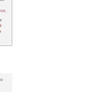
cos
.
r
i
a
o