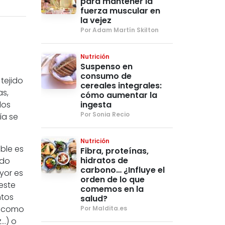
para mantener la
fuerza muscular en
la vejez
Por Adam Martín Skilton
Nutrición
Suspenso en
consumo de
tejido
cereales integrales:
as,
cómo aumentar la
los
ingesta
Por Sonia Recio
ía se
Nutrición
ible es
Fibra, proteínas,
hidratos de
odo
carbono… ¿Influye el
yor es
orden de lo que
 este
comemos en la
ntos
salud?
…) como
Por Maldita.es
z…) o