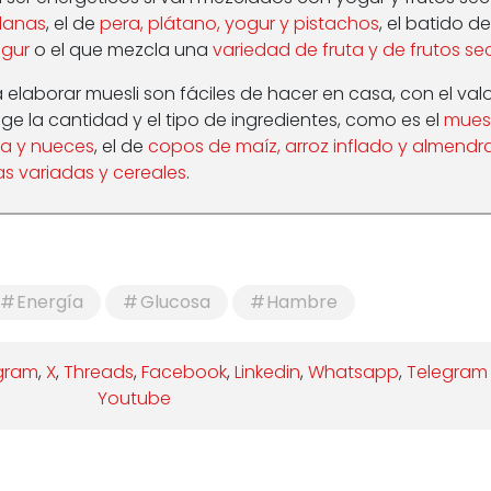
lanas
, el de
pera, plátano, yogur y pistachos
, el batido de
ogur
o el que mezcla una
variedad de fruta y de frutos se
elaborar muesli son fáciles de hacer en casa, con el valo
e la cantidad y el tipo de ingredientes, como es el
muesl
na y nueces
, el de
copos de maíz, arroz inflado y almendr
as variadas y cereales
.
Energía
Glucosa
Hambre
gram
,
X
,
Threads
,
Facebook
,
Linkedin
,
Whatsapp
,
Telegram
Youtube