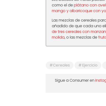
como el de
plátano con avel
mango y albaricoque con y
Las mezclas de cereales para 
añadido de que cada uno elig
de tres cereales con manza
molida
, o las mezclas de
frut
Cereales
Ejercicio
Sigue a Consumer en
Insta