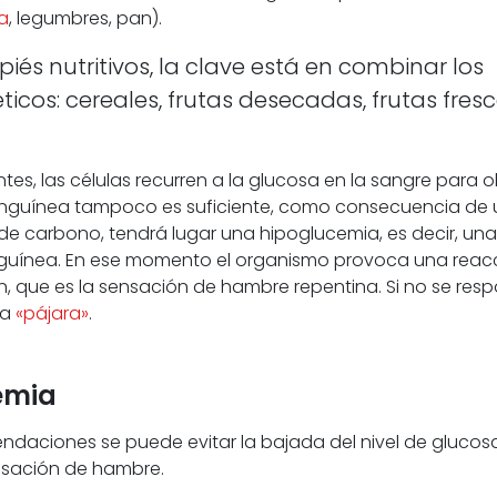
a
, legumbres, pan).
és nutritivos, la clave está en combinar los
cos: cereales, frutas desecadas, frutas fresc
tes, las células recurren a la glucosa en la sangre para 
 sanguínea tampoco es suficiente, como consecuencia de
de carbono, tendrá lugar una hipoglucemia, es decir, una
nguínea. En ese momento el organismo provoca una reac
ón, que es la sensación de hambre repentina. Si no se res
na
«pájara»
.
emia
mendaciones se puede evitar la bajada del nivel de glucos
ensación de hambre.