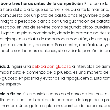
rbono tres horas antes de la competición
. Esta comida 
la hora del día a la que se tome. Si es durante la mañana,
compuesta por un plato de pasta, arroz, legumbre o pat
 magra o pescado blanco con una guarnición de patata
 pescado, en vez de servirse como segundo plato, pueden
r lugar a un plato combinado, donde la proteína no des
Por ejemplo: un plato de macarrones con atún, de espagu
patata, verdura y pescado. Para postre, una fruta, un yo
izcocho son buenas opciones, sin olvidar la porción de p
ridad
. Ingerir una
bebida con glucosa
a intervalos de tie
 comida hasta el comienzo de la prueba, es una manera de
e glucosa en plasma y evitar así la hipoglucemia. Esta to
de espera».
icio físico
. Si es posible, como en el caso de los tenistas
alimentos ricos en hidratos de carbono a lo largo de la p
 hambre. Unas galletas, plátano, barritas de cereales, be