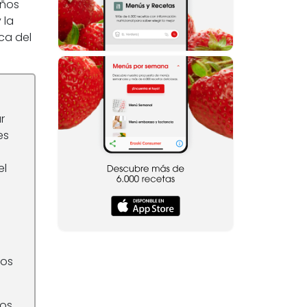
eños
 la
ca del
r
es
el
los
cos