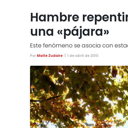
Hambre repentin
una «pájara»
Este fenómeno se asocia con esta
Por
Maite Zudaire
1 de abril de 2010