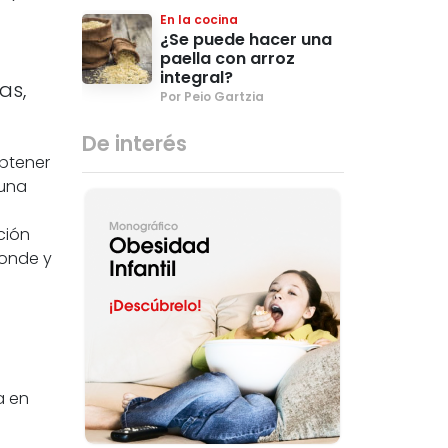
En la cocina
¿Se puede hacer una
paella con arroz
integral?
as,
Por Peio Gartzia
De interés
obtener
 una
ción
ponde y
a en